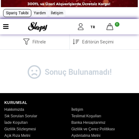
Sipariş Takibi
Yardım
İletişim
0
TR
Filtrele
Sonuç Bulunamadı!
KURUMSAL
Hakkımızda
İletişim
Sık Sorulan Sorular
Teslimat Koşulları
İade Koşulları
Banka Hesaplarımız
Gizlilik Sözleşmesi
Gizlilik ve Çerez Politikası
Açık Rıza Metni
Aydınlatma Metni