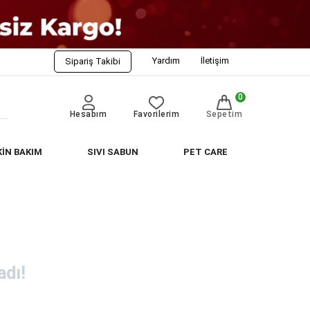
Yardım
İletişim
Sipariş Takibi
0
Hesabım
Favorilerim
Sepetim
KİN BAKIM
SIVI SABUN
PET CARE
dı!