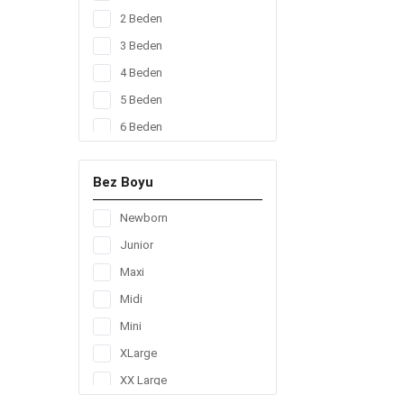
168
2 Beden
192
3 Beden
200
4 Beden
204
5 Beden
208
6 Beden
256
272
Bez Boyu
48
Newborn
56
Junior
64
Maxi
78
Midi
80
Mini
84
XLarge
96
XX Large