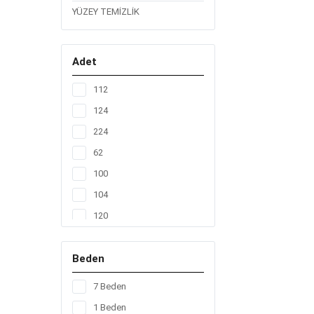
YÜZEY TEMİZLİK
Adet
112
124
224
62
100
104
120
128
Beden
136
156
7 Beden
160
1 Beden