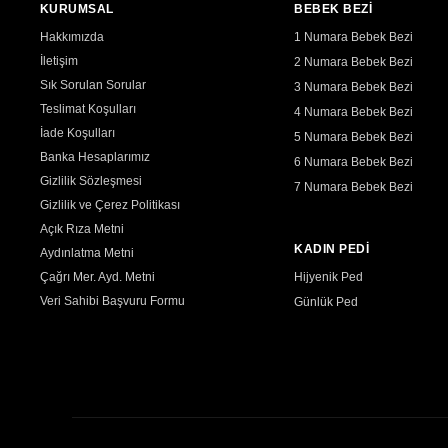
KURUMSAL
BEBEK BEZİ
Hakkımızda
1 Numara Bebek Bezi
İletişim
2 Numara Bebek Bezi
Sık Sorulan Sorular
3 Numara Bebek Bezi
Teslimat Koşulları
4 Numara Bebek Bezi
İade Koşulları
5 Numara Bebek Bezi
Banka Hesaplarımız
6 Numara Bebek Bezi
Gizlilik Sözleşmesi
7 Numara Bebek Bezi
Gizlilik ve Çerez Politikası
Açık Rıza Metni
KADIN PEDİ
Aydınlatma Metni
Çağrı Mer. Ayd. Metni
Hijyenik Ped
Veri Sahibi Başvuru Formu
Günlük Ped