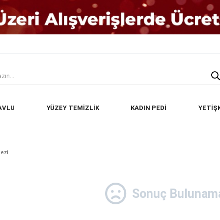
AVLU
YÜZEY TEMİZLİK
KADIN PEDİ
YETİŞ
ezi
Sonuç Bulunama