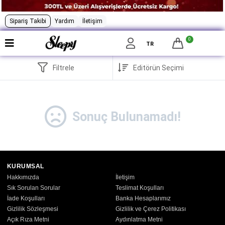
Sipariş Takibi
Yardım
İletişim
0
TR
Filtrele
Sonuç Bulunamadı!
KURUMSAL
Hakkımızda
İletişim
Sık Sorulan Sorular
Teslimat Koşulları
İade Koşulları
Banka Hesaplarımız
Gizlilik Sözleşmesi
Gizlilik ve Çerez Politikası
Açık Rıza Metni
Aydınlatma Metni