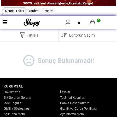
Sipariş Takibi
Yardım
İletişim
0
TR
Filtrele
Sonuç Bulunamadı!
KURUMSAL
Hakkımızda
İletişim
Sık Sorulan Sorular
Teslimat Koşulları
İade Koşulları
Banka Hesaplarımız
Gizlilik Sözleşmesi
Gizlilik ve Çerez Politikası
Açık Rıza Metni
Aydınlatma Metni