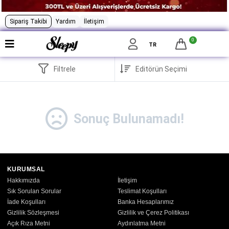
Sipariş Takibi
Yardım
İletişim
0
TR
Filtrele
Sonuç Bulunamadı!
KURUMSAL
Hakkımızda
İletişim
Sık Sorulan Sorular
Teslimat Koşulları
İade Koşulları
Banka Hesaplarımız
Gizlilik Sözleşmesi
Gizlilik ve Çerez Politikası
Açık Rıza Metni
Aydınlatma Metni