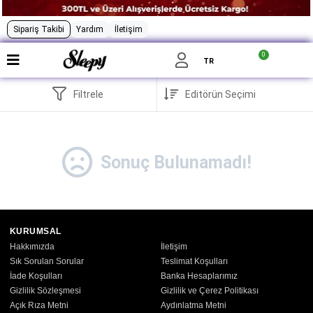
Sipariş Takibi
Yardım
İletişim
0
TR
Filtrele
Sonuç Bulunamadı!
KURUMSAL
Hakkımızda
İletişim
Sık Sorulan Sorular
Teslimat Koşulları
İade Koşulları
Banka Hesaplarımız
Gizlilik Sözleşmesi
Gizlilik ve Çerez Politikası
Açık Rıza Metni
Aydınlatma Metni