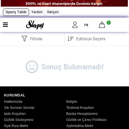
Sipariş Takibi
Yardım
İletişim
0
TR
Filtrele
Sonuç Bulunamadı!
KURUMSAL
Hakkımızda
İletişim
Sık Sorulan Sorular
Teslimat Koşulları
İade Koşulları
Banka Hesaplarımız
Gizlilik Sözleşmesi
Gizlilik ve Çerez Politikası
Açık Rıza Metni
Aydınlatma Metni