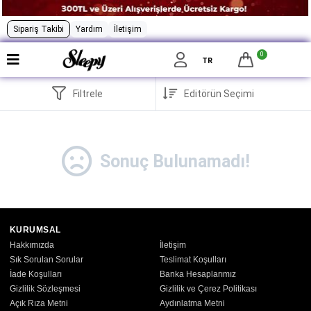
Sipariş Takibi
Yardım
İletişim
0
TR
Filtrele
Sonuç Bulunamadı!
KURUMSAL
Hakkımızda
İletişim
Sık Sorulan Sorular
Teslimat Koşulları
İade Koşulları
Banka Hesaplarımız
Gizlilik Sözleşmesi
Gizlilik ve Çerez Politikası
Açık Rıza Metni
Aydınlatma Metni