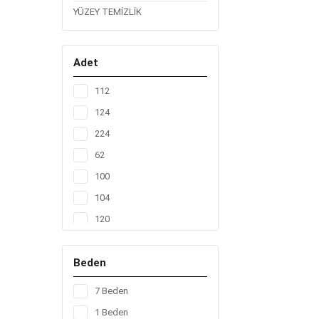
YÜZEY TEMİZLİK
Adet
112
124
224
62
100
104
120
128
Beden
136
156
7 Beden
160
1 Beden