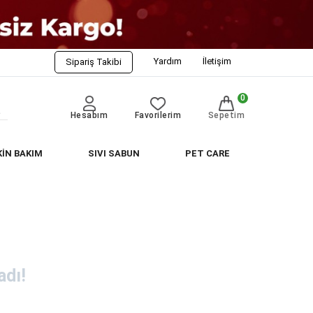
Yardım
İletişim
Sipariş Takibi
0
Hesabım
Favorilerim
Sepetim
KİN BAKIM
SIVI SABUN
PET CARE
dı!