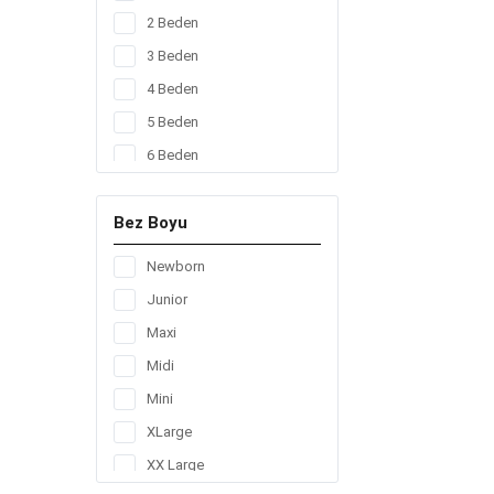
168
2 Beden
192
3 Beden
200
4 Beden
204
5 Beden
208
6 Beden
256
272
Bez Boyu
48
Newborn
56
Junior
64
Maxi
78
Midi
80
Mini
84
XLarge
96
XX Large