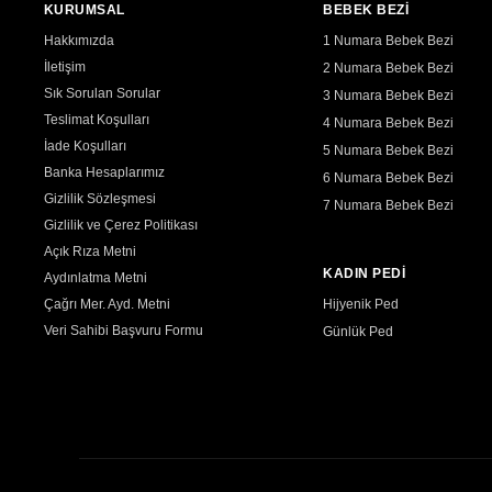
KURUMSAL
BEBEK BEZİ
Hakkımızda
1 Numara Bebek Bezi
İletişim
2 Numara Bebek Bezi
Sık Sorulan Sorular
3 Numara Bebek Bezi
Teslimat Koşulları
4 Numara Bebek Bezi
İade Koşulları
5 Numara Bebek Bezi
Banka Hesaplarımız
6 Numara Bebek Bezi
Gizlilik Sözleşmesi
7 Numara Bebek Bezi
Gizlilik ve Çerez Politikası
Açık Rıza Metni
KADIN PEDİ
Aydınlatma Metni
Çağrı Mer. Ayd. Metni
Hijyenik Ped
Veri Sahibi Başvuru Formu
Günlük Ped