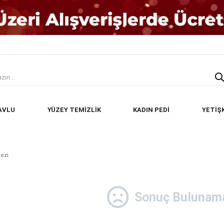
AVLU
YÜZEY TEMİZLİK
KADIN PEDİ
YETİŞ
ezi
Sonuç Bulunama