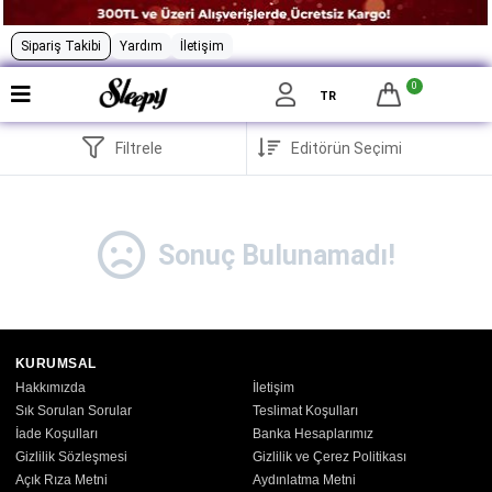
Sipariş Takibi
Yardım
İletişim
0
TR
Filtrele
Sonuç Bulunamadı!
KURUMSAL
Hakkımızda
İletişim
Sık Sorulan Sorular
Teslimat Koşulları
İade Koşulları
Banka Hesaplarımız
Gizlilik Sözleşmesi
Gizlilik ve Çerez Politikası
Açık Rıza Metni
Aydınlatma Metni