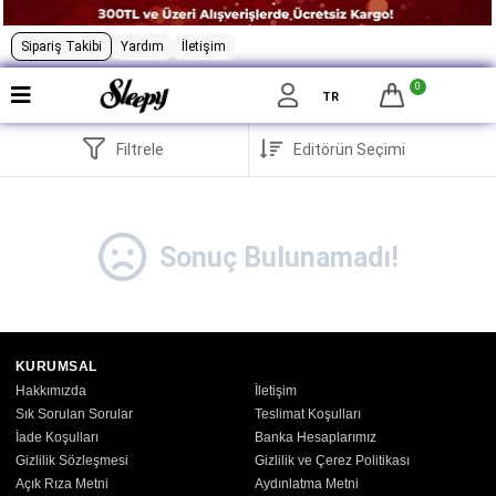
Sipariş Takibi
Yardım
İletişim
0
TR
Filtrele
Sonuç Bulunamadı!
KURUMSAL
Hakkımızda
İletişim
Sık Sorulan Sorular
Teslimat Koşulları
İade Koşulları
Banka Hesaplarımız
Gizlilik Sözleşmesi
Gizlilik ve Çerez Politikası
Açık Rıza Metni
Aydınlatma Metni