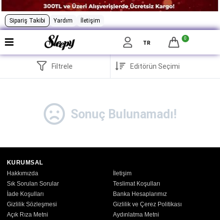
Sipariş Takibi
Yardım
İletişim
0
TR
Filtrele
Sonuç Bulunamadı!
KURUMSAL
Hakkımızda
İletişim
Sık Sorulan Sorular
Teslimat Koşulları
İade Koşulları
Banka Hesaplarımız
Gizlilik Sözleşmesi
Gizlilik ve Çerez Politikası
Açık Rıza Metni
Aydınlatma Metni