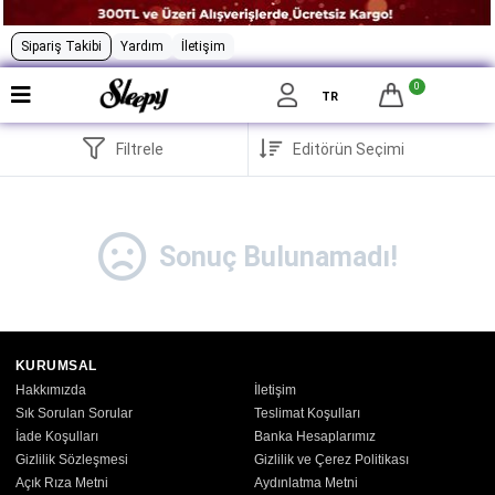
Sipariş Takibi
Yardım
İletişim
0
TR
Filtrele
Sonuç Bulunamadı!
KURUMSAL
Hakkımızda
İletişim
Sık Sorulan Sorular
Teslimat Koşulları
İade Koşulları
Banka Hesaplarımız
Gizlilik Sözleşmesi
Gizlilik ve Çerez Politikası
Açık Rıza Metni
Aydınlatma Metni