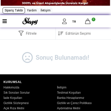
Sipariş Takibi
Yardım
İletişim
0
TR
Filtrele
Sonuç Bulunamadı!
KURUMSAL
Hakkımızda
İletişim
Sık Sorulan Sorular
Teslimat Koşulları
İade Koşulları
Banka Hesaplarımız
Gizlilik Sözleşmesi
Gizlilik ve Çerez Politikası
Açık Rıza Metni
Aydınlatma Metni