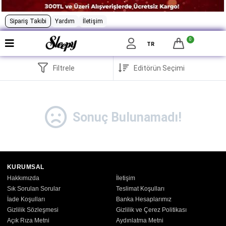
Sipariş Takibi
Yardım
İletişim
0
TR
Filtrele
Sonuç Bulunamadı!
KURUMSAL
Hakkımızda
İletişim
Sık Sorulan Sorular
Teslimat Koşulları
İade Koşulları
Banka Hesaplarımız
Gizlilik Sözleşmesi
Gizlilik ve Çerez Politikası
Açık Rıza Metni
Aydınlatma Metni