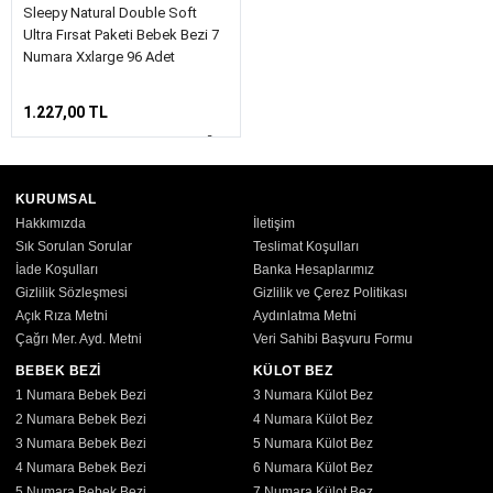
Sleepy Natural Double Soft
Ultra Fırsat Paketi Bebek Bezi 7
Numara Xxlarge 96 Adet
1.227,00 TL
KURUMSAL
Hakkımızda
İletişim
Sık Sorulan Sorular
Teslimat Koşulları
İade Koşulları
Banka Hesaplarımız
Gizlilik Sözleşmesi
Gizlilik ve Çerez Politikası
Açık Rıza Metni
Aydınlatma Metni
Çağrı Mer. Ayd. Metni
Veri Sahibi Başvuru Formu
BEBEK BEZİ
KÜLOT BEZ
1 Numara Bebek Bezi
3 Numara Külot Bez
2 Numara Bebek Bezi
4 Numara Külot Bez
3 Numara Bebek Bezi
5 Numara Külot Bez
4 Numara Bebek Bezi
6 Numara Külot Bez
5 Numara Bebek Bezi
7 Numara Külot Bez