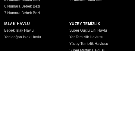
6 Numara Bebek Bezi
7 Numara Bebek Bezi
ISLAK HAVLU
YÜZEY TEMİZLİK
Bebek Islak Havlu
Süper Güçlü Lifli Havlu
Yenidoğan Islak Havlu
Yer Temizlik Havlusu
Yüzey Temizlik Havlusu
Süper Mutfak Havlusu
KADIN PEDİ
YETİŞKİN BAKIM
Hijyenik Ped
Emici Külot
Günlük Ped
Hasta Bezi
Yatak Koruyucu
Vücut Temizleme Mendili
SIVI SABUN
PET CARE
Sıvı Sabun
Evcil Hayvan Islak Havlusu
Evcil Hayvan Bakım Örtüsü
Evcil Hayvan Şampuanı