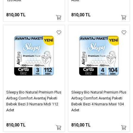
810,00 TL
810,00 TL
Sleepy Bio Natural Premium Plus
Sleepy Bio Natural Premium Plus
Airbag Comfort Avantaj Paketi
Airbag Comfort Avantaj Paketi
Bebek Bezi 3 Numara Midi 112
Bebek Bezi 4 Numara Maxi 104
Adet
Adet
810,00 TL
810,00 TL