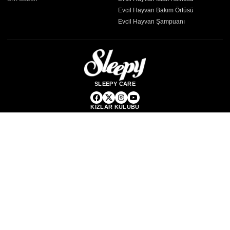
Evcil Hayvan Bakım Örtüsü
Evcil Hayvan Şampuanı
SLEEPY CARE
KIZLAR KULÜBÜ
SINIR TANIMAYANLAR KULÜBÜ
©2026 market.sleepy.com.tr
e-ticaret
Profesyonel
sistemleri ile hazırlanmıştır.