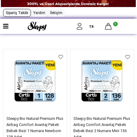
Sipariş Takibi
Yardım
İletişim
0
Filtrele
TR
Sleepy Bio Natural Premium Plus
Sleepy Bio Natural Premium Plus
Airbag Comfort Avantaj Paketi
Airbag Comfort Avantaj Paketi
Bebek Bezi 1 Numara Newborn
Bebek Bezi 2 Numara Mini 136
128 Adet
Adet