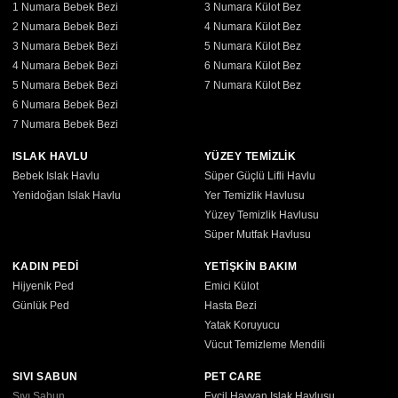
1 Numara Bebek Bezi
3 Numara Külot Bez
2 Numara Bebek Bezi
4 Numara Külot Bez
3 Numara Bebek Bezi
5 Numara Külot Bez
4 Numara Bebek Bezi
6 Numara Külot Bez
5 Numara Bebek Bezi
7 Numara Külot Bez
6 Numara Bebek Bezi
7 Numara Bebek Bezi
ISLAK HAVLU
YÜZEY TEMİZLİK
Bebek Islak Havlu
Süper Güçlü Lifli Havlu
Yenidoğan Islak Havlu
Yer Temizlik Havlusu
Yüzey Temizlik Havlusu
Süper Mutfak Havlusu
KADIN PEDİ
YETİŞKİN BAKIM
Hijyenik Ped
Emici Külot
Günlük Ped
Hasta Bezi
Yatak Koruyucu
Vücut Temizleme Mendili
SIVI SABUN
PET CARE
Sıvı Sabun
Evcil Hayvan Islak Havlusu