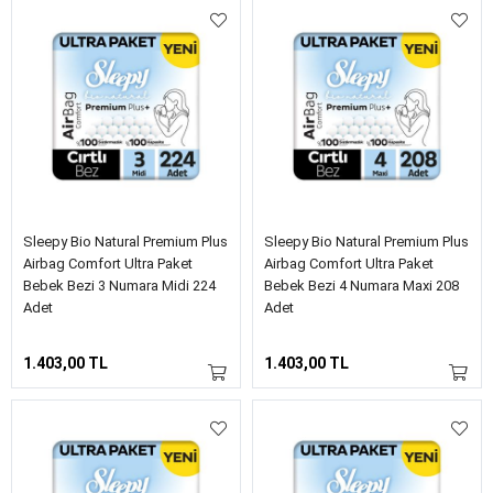
Sleepy Bio Natural Premium Plus
Sleepy Bio Natural Premium Plus
Airbag Comfort Ultra Paket
Airbag Comfort Ultra Paket
Bebek Bezi 3 Numara Midi 224
Bebek Bezi 4 Numara Maxi 208
Adet
Adet
1.403,00 TL
1.403,00 TL