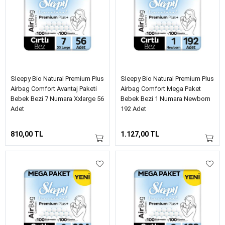
Sleepy Bio Natural Premium Plus
Sleepy Bio Natural Premium Plus
Airbag Comfort Avantaj Paketi
Airbag Comfort Mega Paket
Bebek Bezi 7 Numara Xxlarge 56
Bebek Bezi 1 Numara Newborn
Adet
192 Adet
810,00 TL
1.127,00 TL