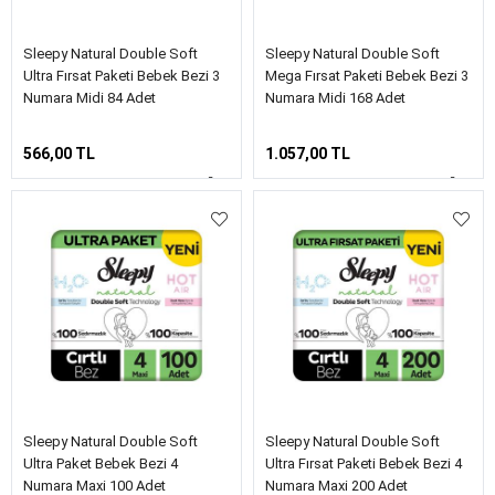
Sleepy Natural Double Soft
Sleepy Natural Double Soft
Ultra Fırsat Paketi Bebek Bezi 3
Mega Fırsat Paketi Bebek Bezi 3
Numara Midi 84 Adet
Numara Midi 168 Adet
566,00 TL
1.057,00 TL
Sleepy Natural Double Soft
Sleepy Natural Double Soft
Ultra Paket Bebek Bezi 4
Ultra Fırsat Paketi Bebek Bezi 4
Numara Maxi 100 Adet
Numara Maxi 200 Adet