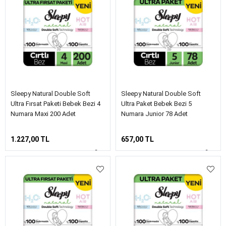
Sleepy Natural Double Soft
Sleepy Natural Double Soft
Ultra Fırsat Paketi Bebek Bezi 4
Ultra Paket Bebek Bezi 5
Numara Maxi 200 Adet
Numara Junior 78 Adet
1.227,00 TL
657,00 TL