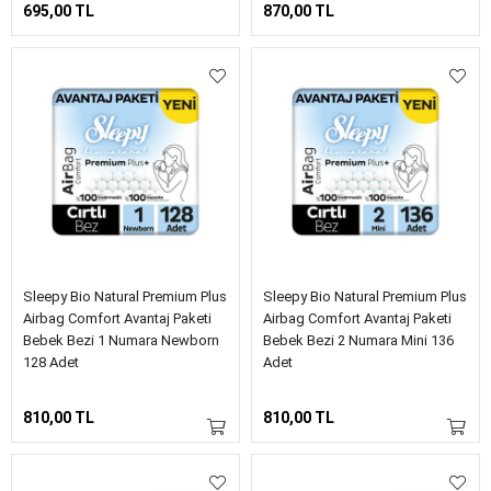
695,00 TL
870,00 TL
Sleepy Bio Natural Premium Plus
Sleepy Bio Natural Premium Plus
Airbag Comfort Avantaj Paketi
Airbag Comfort Avantaj Paketi
Bebek Bezi 1 Numara Newborn
Bebek Bezi 2 Numara Mini 136
128 Adet
Adet
810,00 TL
810,00 TL