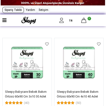
Sipariş Takibi
Yardım
İletişim
0
Filtrele
TR
Sleepy Babycare Bebek Bakım
Sleepy Babycare Bebek Bakım
Örtüsü 60x90 Cm 3x10 30 Adet
Örtüsü 60x90 Cm 4x10 40 Adet
(40)
(50)