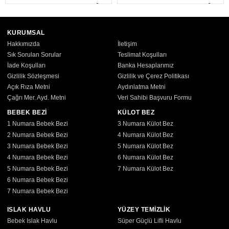
KURUMSAL
Hakkımızda
İletişim
Sık Sorulan Sorular
Teslimat Koşulları
İade Koşulları
Banka Hesaplarımız
Gizlilik Sözleşmesi
Gizlilik ve Çerez Politikası
Açık Rıza Metni
Aydınlatma Metni
Çağrı Mer. Ayd. Metni
Veri Sahibi Başvuru Formu
BEBEK BEZİ
KÜLOT BEZ
1 Numara Bebek Bezi
3 Numara Külot Bez
2 Numara Bebek Bezi
4 Numara Külot Bez
3 Numara Bebek Bezi
5 Numara Külot Bez
4 Numara Bebek Bezi
6 Numara Külot Bez
5 Numara Bebek Bezi
7 Numara Külot Bez
6 Numara Bebek Bezi
7 Numara Bebek Bezi
ISLAK HAVLU
YÜZEY TEMİZLİK
Bebek Islak Havlu
Süper Güçlü Lifli Havlu