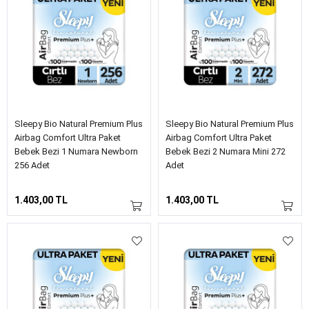
Sleepy Bio Natural Premium Plus
Sleepy Bio Natural Premium Plus
Airbag Comfort Ultra Paket
Airbag Comfort Ultra Paket
Bebek Bezi 1 Numara Newborn
Bebek Bezi 2 Numara Mini 272
256 Adet
Adet
1.403,00 TL
1.403,00 TL