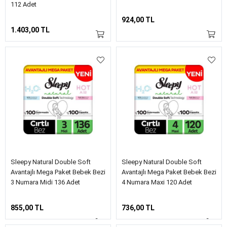
112 Adet
924,00 TL
1.403,00 TL
Sleepy Natural Double Soft
Sleepy Natural Double Soft
Avantajlı Mega Paket Bebek Bezi
Avantajlı Mega Paket Bebek Bezi
3 Numara Midi 136 Adet
4 Numara Maxi 120 Adet
855,00 TL
736,00 TL