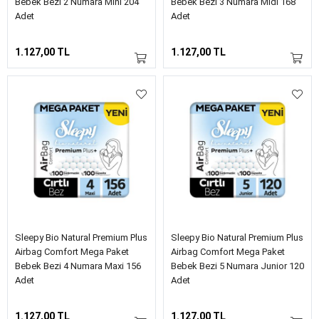
Bebek Bezi 2 Numara Mini 204
Bebek Bezi 3 Numara Midi 168
Adet
Adet
1.127,00 TL
1.127,00 TL
Sleepy Bio Natural Premium Plus
Sleepy Bio Natural Premium Plus
Airbag Comfort Mega Paket
Airbag Comfort Mega Paket
Bebek Bezi 4 Numara Maxi 156
Bebek Bezi 5 Numara Junior 120
Adet
Adet
1.127,00 TL
1.127,00 TL