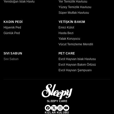
Yenidoğan Islak Havlu
Yer Temizlik Havlusu
Yüzey Temizlik Havlusu
Süper Mutfak Havlusu
KADIN PEDİ
YETİŞKİN BAKIM
Hijyenik Ped
Emici Külot
Günlük Ped
Hasta Bezi
Yatak Koruyucu
Vücut Temizleme Mendili
SIVI SABUN
PET CARE
Sıvı Sabun
Evcil Hayvan Islak Havlusu
Evcil Hayvan Bakım Örtüsü
Evcil Hayvan Şampuanı
SLEEPY CARE
KIZLAR KULÜBÜ