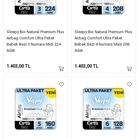
Sleepy Bio Natural Premium Plus
Sleepy Bio Natural Premium Plus
Airbag Comfort Ultra Paket
Airbag Comfort Ultra Paket
Bebek Bezi 3 Numara Midi 224
Bebek Bezi 4 Numara Maxi 208
Adet
Adet
1.403,00 TL
1.403,00 TL