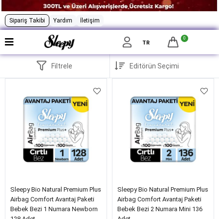
Sipariş Takibi
Yardım
İletişim
0
TR
Filtrele
Sleepy Bio Natural Premium Plus
Sleepy Bio Natural Premium Plus
Airbag Comfort Avantaj Paketi
Airbag Comfort Avantaj Paketi
Bebek Bezi 1 Numara Newborn
Bebek Bezi 2 Numara Mini 136
128 Adet
Adet