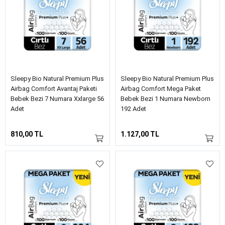
Sleepy Bio Natural Premium Plus
Sleepy Bio Natural Premium Plus
Airbag Comfort Avantaj Paketi
Airbag Comfort Mega Paket
Bebek Bezi 7 Numara Xxlarge 56
Bebek Bezi 1 Numara Newborn
Adet
192 Adet
810,00 TL
1.127,00 TL