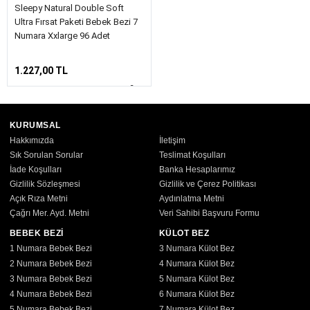
Sleepy Natural Double Soft
Ultra Fırsat Paketi Bebek Bezi 7
Numara Xxlarge 96 Adet
1.227,00 TL
KURUMSAL
Hakkımızda
İletişim
Sık Sorulan Sorular
Teslimat Koşulları
İade Koşulları
Banka Hesaplarımız
Gizlilik Sözleşmesi
Gizlilik ve Çerez Politikası
Açık Rıza Metni
Aydınlatma Metni
Çağrı Mer. Ayd. Metni
Veri Sahibi Başvuru Formu
BEBEK BEZİ
KÜLOT BEZ
1 Numara Bebek Bezi
3 Numara Külot Bez
2 Numara Bebek Bezi
4 Numara Külot Bez
3 Numara Bebek Bezi
5 Numara Külot Bez
4 Numara Bebek Bezi
6 Numara Külot Bez
5 Numara Bebek Bezi
7 Numara Külot Bez