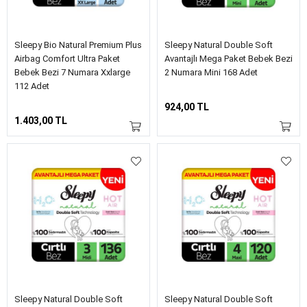
Sleepy Bio Natural Premium Plus
Sleepy Natural Double Soft
Airbag Comfort Ultra Paket
Avantajlı Mega Paket Bebek Bezi
Bebek Bezi 7 Numara Xxlarge
2 Numara Mini 168 Adet
112 Adet
924,00 TL
1.403,00 TL
Sleepy Natural Double Soft
Sleepy Natural Double Soft