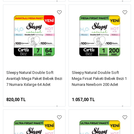
Sleepy Natural Double Soft
Sleepy Natural Double Soft
Avantajlı Mega Paket Bebek Bezi
Mega Fırsat Paketi Bebek Bezi 1
7 Numara Xxlarge 64 Adet
Numara Newborn 200 Adet
820,00 TL
1.057,00 TL