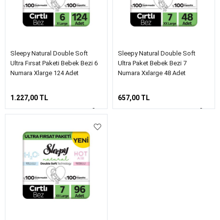
Sleepy Natural Double Soft
Sleepy Natural Double Soft
Ultra Fırsat Paketi Bebek Bezi 6
Ultra Paket Bebek Bezi 7
Numara Xlarge 124 Adet
Numara Xxlarge 48 Adet
1.227,00 TL
657,00 TL