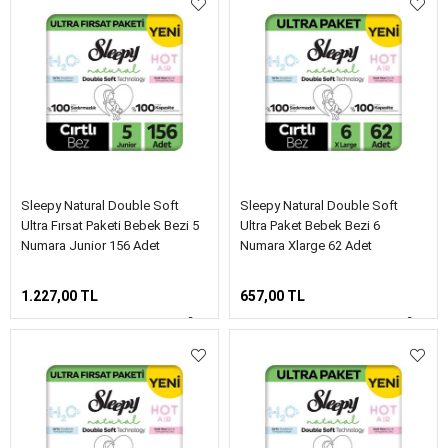
Sleepy Natural Double Soft
Sleepy Natural Double Soft
Ultra Fırsat Paketi Bebek Bezi 5
Ultra Paket Bebek Bezi 6
Numara Junior 156 Adet
Numara Xlarge 62 Adet
1.227,00 TL
657,00 TL