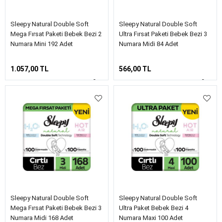
Sleepy Natural Double Soft
Sleepy Natural Double Soft
Mega Fırsat Paketi Bebek Bezi 2
Ultra Fırsat Paketi Bebek Bezi 3
Numara Mini 192 Adet
Numara Midi 84 Adet
1.057,00 TL
566,00 TL
Sleepy Natural Double Soft
Sleepy Natural Double Soft
Mega Fırsat Paketi Bebek Bezi 3
Ultra Paket Bebek Bezi 4
Numara Midi 168 Adet
Numara Maxi 100 Adet