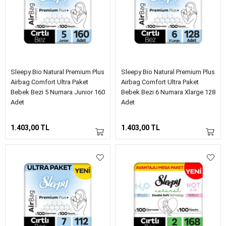
Sleepy Bio Natural Premium Plus
Sleepy Bio Natural Premium Plus
Airbag Comfort Ultra Paket
Airbag Comfort Ultra Paket
Bebek Bezi 5 Numara Junior 160
Bebek Bezi 6 Numara Xlarge 128
Adet
Adet
1.403,00 TL
1.403,00 TL