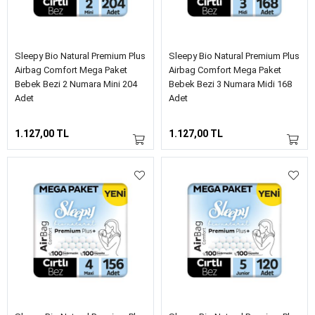
Sleepy Bio Natural Premium Plus
Sleepy Bio Natural Premium Plus
Airbag Comfort Mega Paket
Airbag Comfort Mega Paket
Bebek Bezi 2 Numara Mini 204
Bebek Bezi 3 Numara Midi 168
Adet
Adet
1.127,00 TL
1.127,00 TL