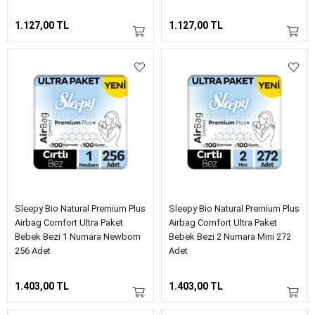
1.127,00 TL
1.127,00 TL
Sleepy Bio Natural Premium Plus
Sleepy Bio Natural Premium Plus
Airbag Comfort Ultra Paket
Airbag Comfort Ultra Paket
Bebek Bezi 1 Numara Newborn
Bebek Bezi 2 Numara Mini 272
256 Adet
Adet
1.403,00 TL
1.403,00 TL