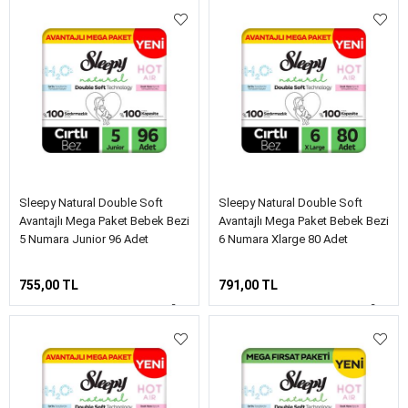
Sleepy Natural Double Soft
Sleepy Natural Double Soft
Avantajlı Mega Paket Bebek Bezi
Avantajlı Mega Paket Bebek Bezi
5 Numara Junior 96 Adet
6 Numara Xlarge 80 Adet
755,00 TL
791,00 TL