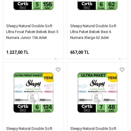
Sleepy Natural Double Soft
Sleepy Natural Double Soft
Ultra Fırsat Paketi Bebek Bezi 5
Ultra Paket Bebek Bezi 6
Numara Junior 156 Adet
Numara Xlarge 62 Adet
1.227,00 TL
657,00 TL
Sleepy Natural Double Soft
Sleepy Natural Double Soft