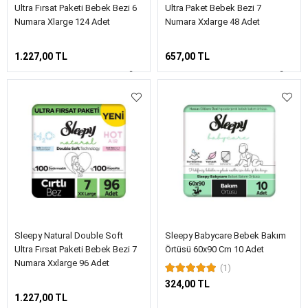
Ultra Fırsat Paketi Bebek Bezi 6
Ultra Paket Bebek Bezi 7
Numara Xlarge 124 Adet
Numara Xxlarge 48 Adet
1.227,00 TL
657,00 TL
Sleepy Natural Double Soft
Sleepy Babycare Bebek Bakım
Ultra Fırsat Paketi Bebek Bezi 7
Örtüsü 60x90 Cm 10 Adet
Numara Xxlarge 96 Adet
(1)
324,00 TL
1.227,00 TL