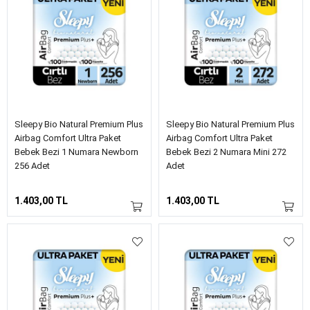
Sleepy Bio Natural Premium Plus
Sleepy Bio Natural Premium Plus
Airbag Comfort Ultra Paket
Airbag Comfort Ultra Paket
Bebek Bezi 1 Numara Newborn
Bebek Bezi 2 Numara Mini 272
256 Adet
Adet
1.403,00 TL
1.403,00 TL