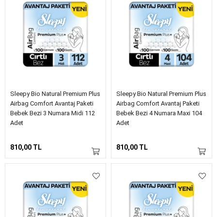
Sleepy Bio Natural Premium Plus
Sleepy Bio Natural Premium Plus
Airbag Comfort Avantaj Paketi
Airbag Comfort Avantaj Paketi
Bebek Bezi 3 Numara Midi 112
Bebek Bezi 4 Numara Maxi 104
Adet
Adet
810,00 TL
810,00 TL