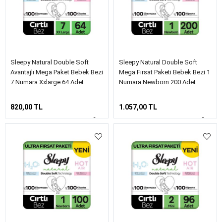
Sleepy Natural Double Soft
Sleepy Natural Double Soft
Avantajlı Mega Paket Bebek Bezi
Mega Fırsat Paketi Bebek Bezi 1
7 Numara Xxlarge 64 Adet
Numara Newborn 200 Adet
820,00 TL
1.057,00 TL