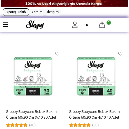
Sipariş Takibi
Yardım
İletişim
0
Filtrele
TR
Sleepy Babycare Bebek Bakım
Sleepy Babycare Bebek Bakım
Örtüsü 60x90 Cm 3x10 30 Adet
Örtüsü 60x90 Cm 4x10 40 Adet
(40)
(50)