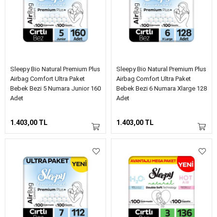
Sleepy Bio Natural Premium Plus
Sleepy Bio Natural Premium Plus
Airbag Comfort Ultra Paket
Airbag Comfort Ultra Paket
Bebek Bezi 5 Numara Junior 160
Bebek Bezi 6 Numara Xlarge 128
Adet
Adet
1.403,00 TL
1.403,00 TL