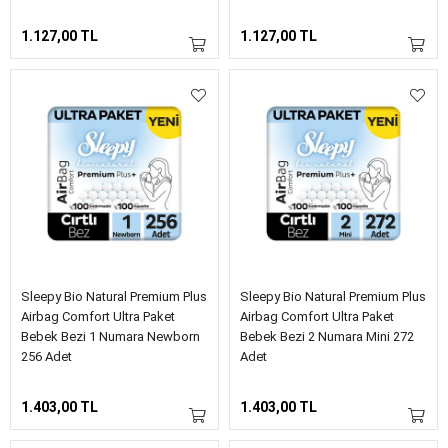
1.127,00 TL
1.127,00 TL
Sleepy Bio Natural Premium Plus
Sleepy Bio Natural Premium Plus
Airbag Comfort Ultra Paket
Airbag Comfort Ultra Paket
Bebek Bezi 1 Numara Newborn
Bebek Bezi 2 Numara Mini 272
256 Adet
Adet
1.403,00 TL
1.403,00 TL