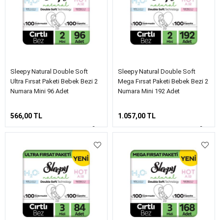
Sleepy Natural Double Soft
Sleepy Natural Double Soft
Ultra Fırsat Paketi Bebek Bezi 2
Mega Fırsat Paketi Bebek Bezi 2
Numara Mini 96 Adet
Numara Mini 192 Adet
566,00 TL
1.057,00 TL