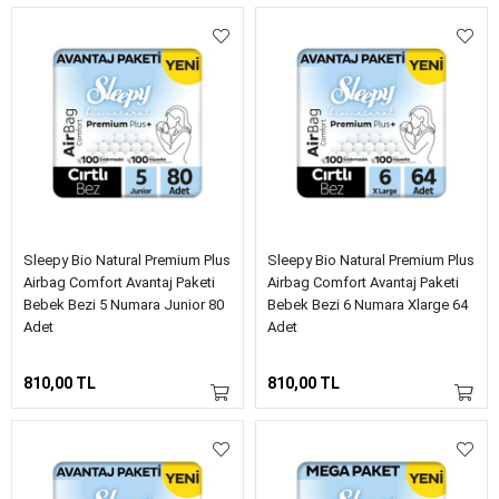
Sleepy Bio Natural Premium Plus
Sleepy Bio Natural Premium Plus
Airbag Comfort Avantaj Paketi
Airbag Comfort Avantaj Paketi
Bebek Bezi 5 Numara Junior 80
Bebek Bezi 6 Numara Xlarge 64
Adet
Adet
810,00 TL
810,00 TL