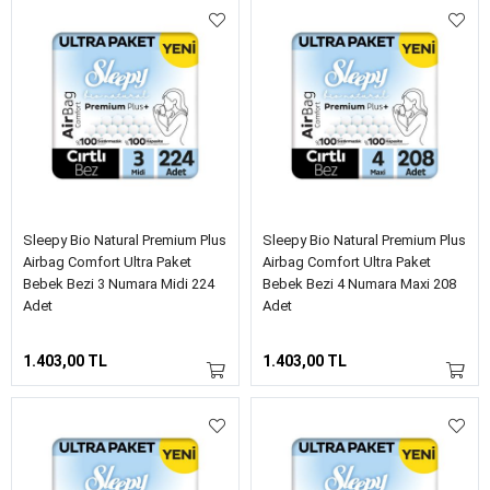
Sleepy Bio Natural Premium Plus
Sleepy Bio Natural Premium Plus
Airbag Comfort Ultra Paket
Airbag Comfort Ultra Paket
Bebek Bezi 3 Numara Midi 224
Bebek Bezi 4 Numara Maxi 208
Adet
Adet
1.403,00 TL
1.403,00 TL