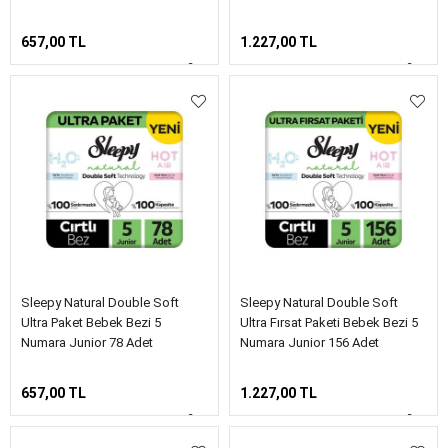
657,00 TL
1.227,00 TL
Sleepy Natural Double Soft
Sleepy Natural Double Soft
Ultra Paket Bebek Bezi 5
Ultra Fırsat Paketi Bebek Bezi 5
Numara Junior 78 Adet
Numara Junior 156 Adet
657,00 TL
1.227,00 TL