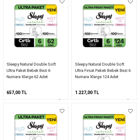
Sleepy Natural Double Soft
Sleepy Natural Double Soft
Ultra Paket Bebek Bezi 6
Ultra Fırsat Paketi Bebek Bezi 6
Numara Xlarge 62 Adet
Numara Xlarge 124 Adet
657,00 TL
1.227,00 TL