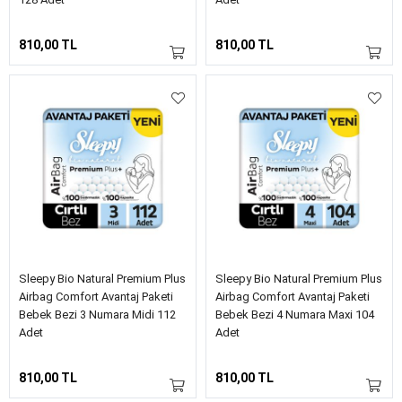
810,00 TL
810,00 TL
Sleepy Bio Natural Premium Plus
Sleepy Bio Natural Premium Plus
Airbag Comfort Avantaj Paketi
Airbag Comfort Avantaj Paketi
Bebek Bezi 3 Numara Midi 112
Bebek Bezi 4 Numara Maxi 104
Adet
Adet
810,00 TL
810,00 TL