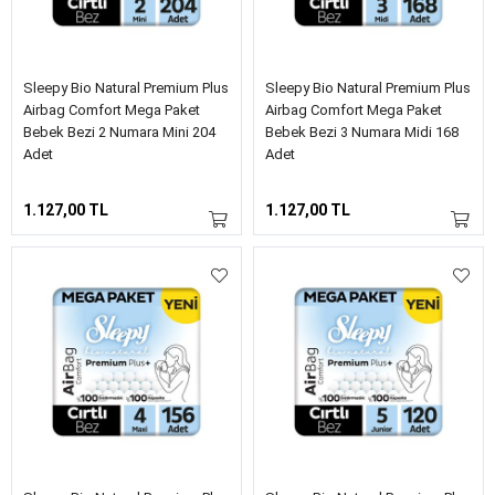
Sleepy Bio Natural Premium Plus
Sleepy Bio Natural Premium Plus
Airbag Comfort Mega Paket
Airbag Comfort Mega Paket
Bebek Bezi 2 Numara Mini 204
Bebek Bezi 3 Numara Midi 168
Adet
Adet
1.127,00 TL
1.127,00 TL