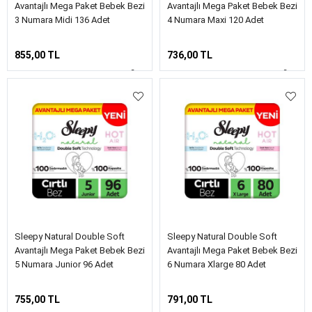
Avantajlı Mega Paket Bebek Bezi
Avantajlı Mega Paket Bebek Bezi
3 Numara Midi 136 Adet
4 Numara Maxi 120 Adet
855,00 TL
736,00 TL
Sleepy Natural Double Soft
Sleepy Natural Double Soft
Avantajlı Mega Paket Bebek Bezi
Avantajlı Mega Paket Bebek Bezi
5 Numara Junior 96 Adet
6 Numara Xlarge 80 Adet
755,00 TL
791,00 TL