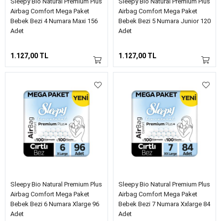
Sleepy Bio Natural Premium Plus
Sleepy Bio Natural Premium Plus
Airbag Comfort Mega Paket
Airbag Comfort Mega Paket
Bebek Bezi 4 Numara Maxi 156
Bebek Bezi 5 Numara Junior 120
Adet
Adet
1.127,00 TL
1.127,00 TL
Sleepy Bio Natural Premium Plus
Sleepy Bio Natural Premium Plus
Airbag Comfort Mega Paket
Airbag Comfort Mega Paket
Bebek Bezi 6 Numara Xlarge 96
Bebek Bezi 7 Numara Xxlarge 84
Adet
Adet