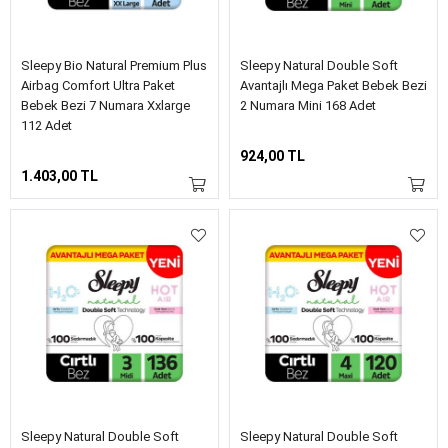
Sleepy Bio Natural Premium Plus
Sleepy Natural Double Soft
Airbag Comfort Ultra Paket
Avantajlı Mega Paket Bebek Bezi
Bebek Bezi 7 Numara Xxlarge
2 Numara Mini 168 Adet
112 Adet
924,00 TL
1.403,00 TL
Sleepy Natural Double Soft
Sleepy Natural Double Soft