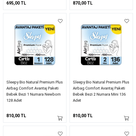
695,00 TL
870,00 TL
Sleepy Bio Natural Premium Plus
Sleepy Bio Natural Premium Plus
Airbag Comfort Avantaj Paketi
Airbag Comfort Avantaj Paketi
Bebek Bezi 1 Numara Newborn
Bebek Bezi 2 Numara Mini 136
128 Adet
Adet
810,00 TL
810,00 TL