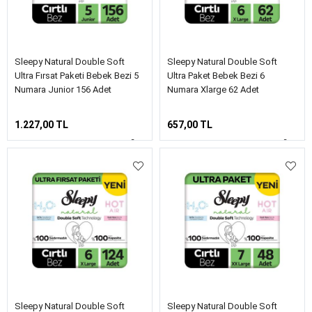
Sleepy Natural Double Soft
Sleepy Natural Double Soft
Ultra Fırsat Paketi Bebek Bezi 5
Ultra Paket Bebek Bezi 6
Numara Junior 156 Adet
Numara Xlarge 62 Adet
1.227,00 TL
657,00 TL
Sleepy Natural Double Soft
Sleepy Natural Double Soft