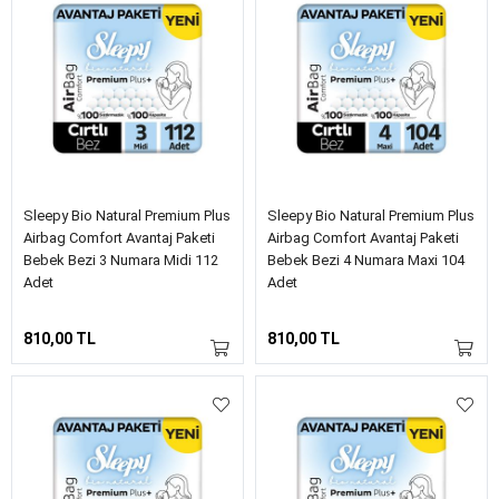
Sleepy Bio Natural Premium Plus
Sleepy Bio Natural Premium Plus
Airbag Comfort Avantaj Paketi
Airbag Comfort Avantaj Paketi
Bebek Bezi 3 Numara Midi 112
Bebek Bezi 4 Numara Maxi 104
Adet
Adet
810,00 TL
810,00 TL