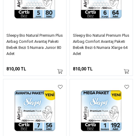
Sleepy Bio Natural Premium Plus
Sleepy Bio Natural Premium Plus
Airbag Comfort Avantaj Paketi
Airbag Comfort Avantaj Paketi
Bebek Bezi 5 Numara Junior 80
Bebek Bezi 6 Numara Xlarge 64
Adet
Adet
810,00 TL
810,00 TL