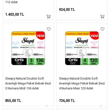
112 Adet
924,00 TL
1.403,00 TL
Sleepy Natural Double Soft
Sleepy Natural Double Soft
Avantajlı Mega Paket Bebek Bezi
Avantajlı Mega Paket Bebek Bezi
3 Numara Midi 136 Adet
4 Numara Maxi 120 Adet
855,00 TL
736,00 TL