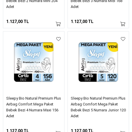
Bebek Bezi 2 Numara Mini 204
Bebek Bezi 3 Numara Midi 168
Adet
Adet
1.127,00 TL
1.127,00 TL
Sleepy Bio Natural Premium Plus
Sleepy Bio Natural Premium Plus
Airbag Comfort Mega Paket
Airbag Comfort Mega Paket
Bebek Bezi 4 Numara Maxi 156
Bebek Bezi 5 Numara Junior 120
Adet
Adet
1.127,00 TL
1.127,00 TL