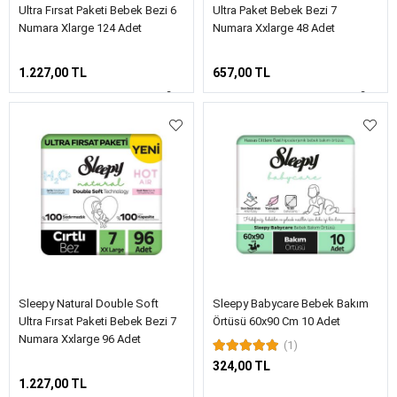
Ultra Fırsat Paketi Bebek Bezi 6
Ultra Paket Bebek Bezi 7
Numara Xlarge 124 Adet
Numara Xxlarge 48 Adet
1.227,00 TL
657,00 TL
Sleepy Natural Double Soft
Sleepy Babycare Bebek Bakım
Ultra Fırsat Paketi Bebek Bezi 7
Örtüsü 60x90 Cm 10 Adet
Numara Xxlarge 96 Adet
(1)
324,00 TL
1.227,00 TL