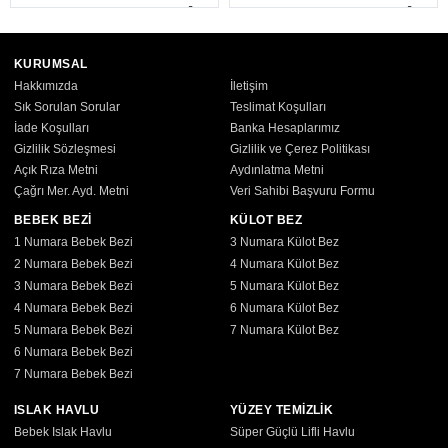
KURUMSAL
Hakkımızda
İletişim
Sık Sorulan Sorular
Teslimat Koşulları
İade Koşulları
Banka Hesaplarımız
Gizlilik Sözleşmesi
Gizlilik ve Çerez Politikası
Açık Rıza Metni
Aydınlatma Metni
Çağrı Mer. Ayd. Metni
Veri Sahibi Başvuru Formu
BEBEK BEZİ
KÜLOT BEZ
1 Numara Bebek Bezi
3 Numara Külot Bez
2 Numara Bebek Bezi
4 Numara Külot Bez
3 Numara Bebek Bezi
5 Numara Külot Bez
4 Numara Bebek Bezi
6 Numara Külot Bez
5 Numara Bebek Bezi
7 Numara Külot Bez
6 Numara Bebek Bezi
7 Numara Bebek Bezi
ISLAK HAVLU
YÜZEY TEMİZLİK
Bebek Islak Havlu
Süper Güçlü Lifli Havlu