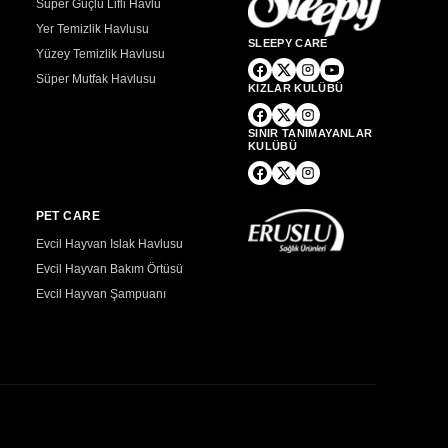
Süper Güçlü Lifli Havlu
Yer Temizlik Havlusu
SLEEPY CARE
Yüzey Temizlik Havlusu
Süper Mutfak Havlusu
KIZLAR KULÜBÜ
SINIR TANIMAYANLAR
KULÜBÜ
PET CARE
Evcil Hayvan Islak Havlusu
Evcil Hayvan Bakım Örtüsü
Evcil Hayvan Şampuanı