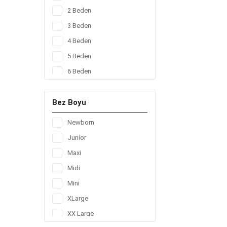
168
2 Beden
192
3 Beden
200
4 Beden
204
5 Beden
208
6 Beden
256
272
Bez Boyu
48
Newborn
56
Junior
64
Maxi
78
Midi
80
Mini
84
XLarge
96
XX Large