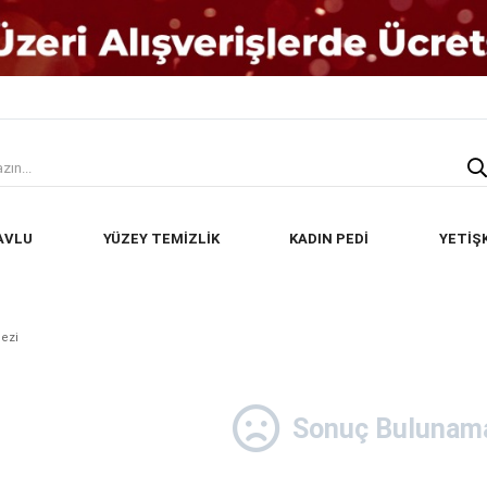
AVLU
YÜZEY TEMİZLİK
KADIN PEDİ
YETİŞ
ezi
Sonuç Bulunama