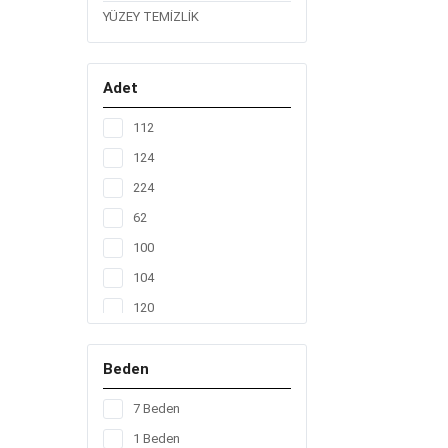
YÜZEY TEMİZLİK
Adet
112
124
224
62
100
104
120
128
Beden
136
156
7 Beden
160
1 Beden