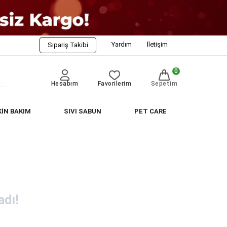
Yardım
İletişim
Sipariş Takibi
0
Hesabım
Favorilerim
Sepetim
KİN BAKIM
SIVI SABUN
PET CARE
dı!