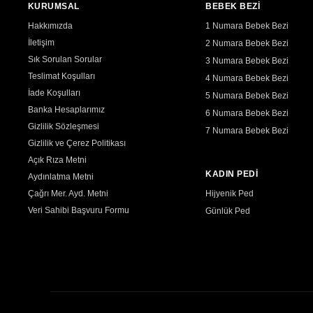
KURUMSAL
BEBEK BEZİ
Hakkımızda
1 Numara Bebek Bezi
İletişim
2 Numara Bebek Bezi
Sık Sorulan Sorular
3 Numara Bebek Bezi
Teslimat Koşulları
4 Numara Bebek Bezi
İade Koşulları
5 Numara Bebek Bezi
Banka Hesaplarımız
6 Numara Bebek Bezi
Gizlilik Sözleşmesi
7 Numara Bebek Bezi
Gizlilik ve Çerez Politikası
Açık Rıza Metni
KADIN PEDİ
Aydınlatma Metni
Çağrı Mer. Ayd. Metni
Hijyenik Ped
Veri Sahibi Başvuru Formu
Günlük Ped