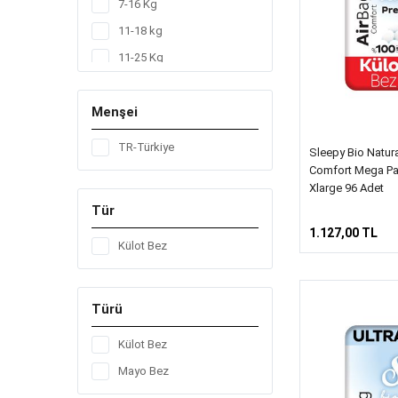
7-16 Kg
11-18 kg
11-25 Kg
20-30 kg
Menşei
4-14 Kg
7-14 kg
TR-Türkiye
Sleepy Bio Natur
7-18 Kg
Comfort Mega Pa
Xlarge 96 Adet
Tür
1.127,00 TL
Külot Bez
Türü
Külot Bez
Mayo Bez