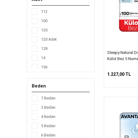
112
100
120
120 Adet
128
Sleepy Natural Do
14
Külot Bez 5 Numa
156
1.227,00 TL
160
Beden
17
20
7 Beden
200
3 Beden
208
4 Beden
24
5 Beden
42
6 Beden