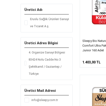
Üretici Adı
Eruslu Sağlık Ürünleri Sanayi
ve Ticaret A.ş.
Sleepy Bio Natur
Üretici Adres Bilgisi
Comfort Ultra Pa
Junior 160 Adet
4. Organize Sanayi Bölgesi
83424 Nolu Cadde No:3
1.403,00 TL
Şehitkamil / Gaziantep /
Türkiye
Üretici Mail Adresi
info@sleepy.com.tr