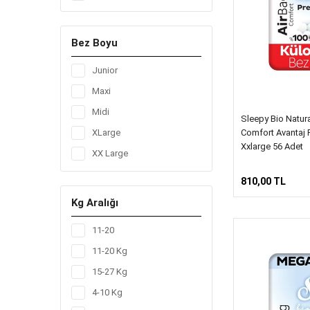
51
56
Bez Boyu
60
64
Junior
72
Maxi
78
Midi
Sleepy Bio Natur
80
Comfort Avantaj 
XLarge
Xxlarge 56 Adet
84
XX Large
90
810,00 TL
96
Kg Aralığı
11-20
11-20 Kg
15-27 Kg
4-10 Kg