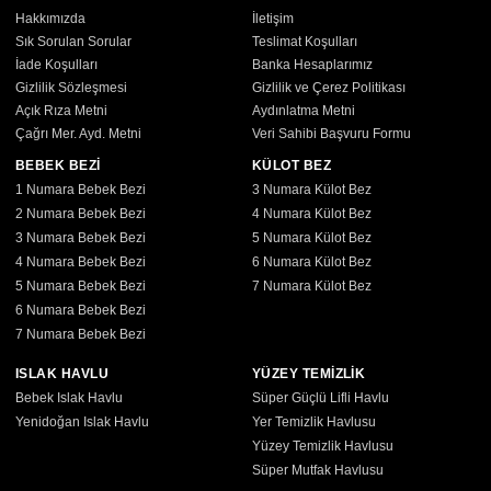
Hakkımızda
İletişim
Sık Sorulan Sorular
Teslimat Koşulları
İade Koşulları
Banka Hesaplarımız
Gizlilik Sözleşmesi
Gizlilik ve Çerez Politikası
Açık Rıza Metni
Aydınlatma Metni
Çağrı Mer. Ayd. Metni
Veri Sahibi Başvuru Formu
BEBEK BEZİ
KÜLOT BEZ
1 Numara Bebek Bezi
3 Numara Külot Bez
2 Numara Bebek Bezi
4 Numara Külot Bez
3 Numara Bebek Bezi
5 Numara Külot Bez
4 Numara Bebek Bezi
6 Numara Külot Bez
5 Numara Bebek Bezi
7 Numara Külot Bez
6 Numara Bebek Bezi
7 Numara Bebek Bezi
ISLAK HAVLU
YÜZEY TEMİZLİK
Bebek Islak Havlu
Süper Güçlü Lifli Havlu
Yenidoğan Islak Havlu
Yer Temizlik Havlusu
Yüzey Temizlik Havlusu
Süper Mutfak Havlusu