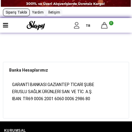
Sipariş Takibi
Yardım
İletişim
0
Menü
TR
Hakkımızda
Banka Hesaplarımız
İade Koşulları
Banka Hesaplarımız
Gizlilik Sözleşmesi
GARANTİ BANKASI GAZİANTEP TİCARİ ŞUBE
ERUSLU SAĞLIK ÜRÜNLERİ SAN. VE TİC. A.Ş.
IBAN: TR69 0006 2001 6060 0006 2986 80
KURUMSAL