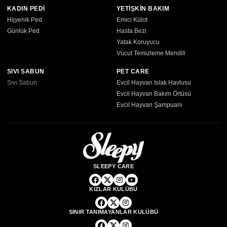
KADIN PEDİ
YETİŞKİN BAKIM
Hijyenik Ped
Emici Külot
Günlük Ped
Hasta Bezi
Yatak Koruyucu
Vücut Temizleme Mendili
SIVI SABUN
PET CARE
Sıvı Sabun
Evcil Hayvan Islak Havlusu
Evcil Hayvan Bakım Örtüsü
Evcil Hayvan Şampuanı
SLEEPY CARE
KIZLAR KULÜBÜ
SINIR TANIMAYANLAR KULÜBÜ