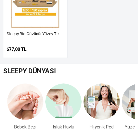
Sleepy Bio Çözünür Yüzey Temizlik Havlusu&Mendili Karanfil&Tarçın 3x50 (150 Yaprak)
677,00 TL
SLEEPY DÜNYASI
Bebek Bezi
Islak Havlu
Hijyenik Ped
Yüzey 