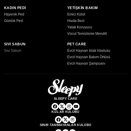
KADIN PEDİ
YETİŞKİN BAKIM
Hijyenik Ped
Emici Külot
Günlük Ped
Hasta Bezi
Yatak Koruyucu
Vücut Temizleme Mendili
SIVI SABUN
PET CARE
Sıvı Sabun
Evcil Hayvan Islak Havlusu
Evcil Hayvan Bakım Örtüsü
Evcil Hayvan Şampuanı
SLEEPY CARE
KIZLAR KULÜBÜ
SINIR TANIMAYANLAR KULÜBÜ