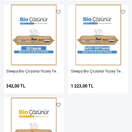
Sleepy Bio Çözünür Yüzey Temizlik Havlusu&Mendili Deniz Tuzu&Yosun 50 Yaprak
Sleepy Bio Çözünür Yüzey Temizlik Havlusu&Mendili Deniz Tuzu&Yosun 6x50 (300 Yaprak)
342,00 TL
1.223,00 TL