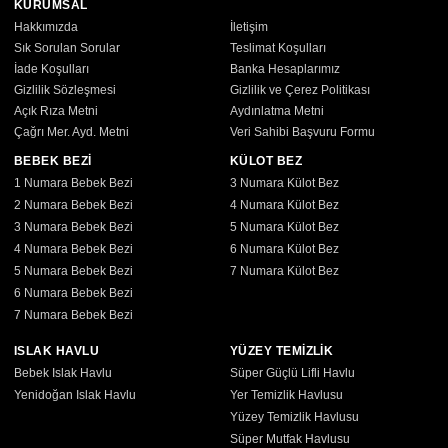
KURUMSAL
Hakkımızda
İletişim
Sık Sorulan Sorular
Teslimat Koşulları
İade Koşulları
Banka Hesaplarımız
Gizlilik Sözleşmesi
Gizlilik ve Çerez Politikası
Açık Rıza Metni
Aydınlatma Metni
Çağrı Mer. Ayd. Metni
Veri Sahibi Başvuru Formu
BEBEK BEZİ
KÜLOT BEZ
1 Numara Bebek Bezi
3 Numara Külot Bez
2 Numara Bebek Bezi
4 Numara Külot Bez
3 Numara Bebek Bezi
5 Numara Külot Bez
4 Numara Bebek Bezi
6 Numara Külot Bez
5 Numara Bebek Bezi
7 Numara Külot Bez
6 Numara Bebek Bezi
7 Numara Bebek Bezi
ISLAK HAVLU
YÜZEY TEMİZLİK
Bebek Islak Havlu
Süper Güçlü Lifli Havlu
Yenidoğan Islak Havlu
Yer Temizlik Havlusu
Yüzey Temizlik Havlusu
Süper Mutfak Havlusu