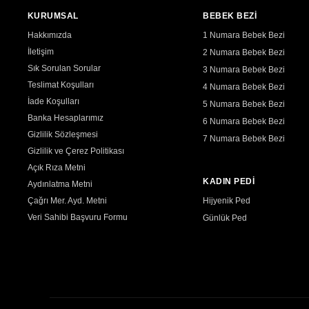
KURUMSAL
BEBEK BEZİ
Hakkımızda
1 Numara Bebek Bezi
İletişim
2 Numara Bebek Bezi
Sık Sorulan Sorular
3 Numara Bebek Bezi
Teslimat Koşulları
4 Numara Bebek Bezi
İade Koşulları
5 Numara Bebek Bezi
Banka Hesaplarımız
6 Numara Bebek Bezi
Gizlilik Sözleşmesi
7 Numara Bebek Bezi
Gizlilik ve Çerez Politikası
Açık Rıza Metni
KADIN PEDİ
Aydınlatma Metni
Çağrı Mer. Ayd. Metni
Hijyenik Ped
Veri Sahibi Başvuru Formu
Günlük Ped