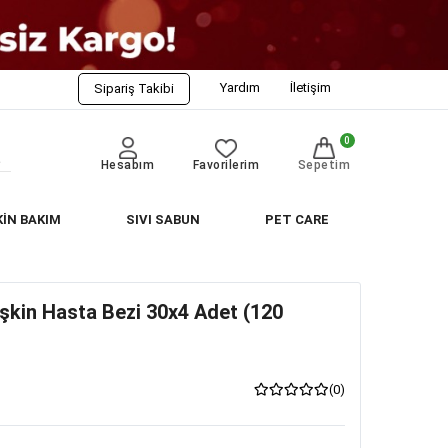
Yardım
İletişim
Sipariş Takibi
0
Hesabım
Favorilerim
Sepetim
KİN BAKIM
SIVI SABUN
PET CARE
işkin Hasta Bezi 30x4 Adet (120
(0)