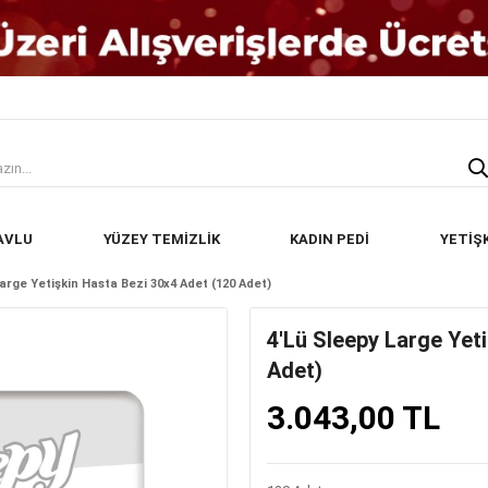
AVLU
YÜZEY TEMİZLİK
KADIN PEDİ
YETİŞ
arge Yetişkin Hasta Bezi 30x4 Adet (120 Adet)
4'lü Sleepy Large Yet
Adet)
3.043,00 TL