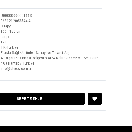
U00000000001663
8681212063544-4
Sleepy
100 - 150 cm
Large
120
TR-Türkiye
Eruslu Sağlık Ürünleri Sanayi ve Ticaret A.ş.
4. Organize Sanayi Bölgesi 83424 Nolu Cadde No:3 Şehitkamil
/ Gaziantep / Türkiye
info@sleepy.com.tr
SEPETE EKLE