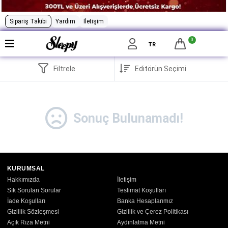
Sipariş Takibi
Yardım
İletişim
0
TR
Filtrele
Sonuç Bulunamadı!
KURUMSAL
Hakkımızda
İletişim
Sık Sorulan Sorular
Teslimat Koşulları
İade Koşulları
Banka Hesaplarımız
Gizlilik Sözleşmesi
Gizlilik ve Çerez Politikası
Açık Rıza Metni
Aydınlatma Metni