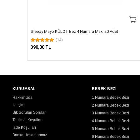
Sleepy Mayo KÜLOT Bez 4 Numara Maxi 20 Adet
(14)
390,00 TL
KURUMSAL
BEBEK BEZİ
Hakkımızda
1 Numara Bebek Bezi
İletişim
2 Numara Bebek Bezi
Sık Sorulan Sorular
3 Numara Bebek Bezi
Teslimat Koşulları
4 Numara Bebek Bezi
İade Koşulları
5 Numara Bebek Bezi
Banka Hesaplarımız
6 Numara Bebek Bezi