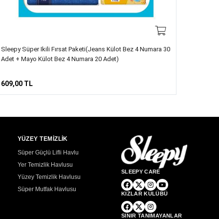
Sleepy Süper Ikili Fırsat Paketi(Jeans Külot Bez 4 Numara 30
Adet + Mayo Külot Bez 4 Numara 20 Adet)
609,00 TL
YÜZEY TEMİZLİK
Süper Güçlü Lifli Havlu
Yer Temizlik Havlusu
SLEEPY CARE
Yüzey Temizlik Havlusu
Süper Mutfak Havlusu
KIZLAR KULÜBÜ
SINIR TANIMAYANLAR