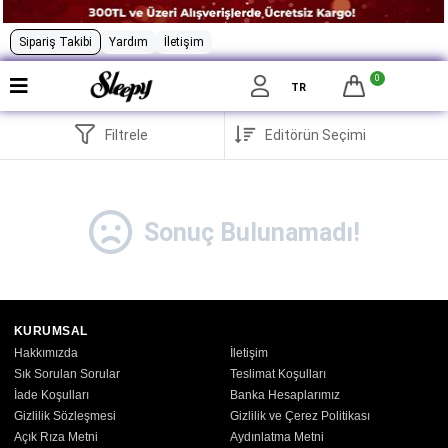
Sipariş Takibi
Yardım
İletişim
0
TR
Filtrele
Sonuç Bulunamadı!
KURUMSAL
Hakkımızda
İletişim
Sık Sorulan Sorular
Teslimat Koşulları
İade Koşulları
Banka Hesaplarımız
Gizlilik Sözleşmesi
Gizlilik ve Çerez Politikası
Açık Rıza Metni
Aydınlatma Metni