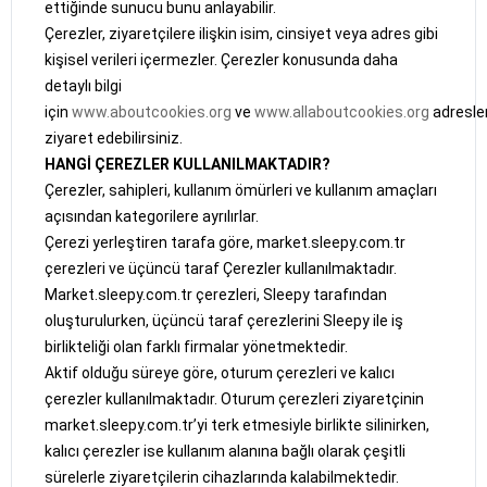
ettiğinde sunucu bunu anlayabilir.
Çerezler, ziyaretçilere ilişkin isim, cinsiyet veya adres gibi
kişisel verileri içermezler. Çerezler konusunda daha
detaylı bilgi
için
www.aboutcookies.org
ve
www.allaboutcookies.org
adresler
ziyaret edebilirsiniz.
HANGİ ÇEREZLER KULLANILMAKTADIR?
Çerezler, sahipleri, kullanım ömürleri ve kullanım amaçları
açısından kategorilere ayrılırlar.
Çerezi yerleştiren tarafa göre, market.sleepy.com.tr
çerezleri ve üçüncü taraf Çerezler kullanılmaktadır.
Market.sleepy.com.tr çerezleri, Sleepy tarafından
oluşturulurken, üçüncü taraf çerezlerini Sleepy ile iş
birlikteliği olan farklı firmalar yönetmektedir.
Aktif olduğu süreye göre, oturum çerezleri ve kalıcı
çerezler kullanılmaktadır. Oturum çerezleri ziyaretçinin
market.sleepy.com.tr’yi terk etmesiyle birlikte silinirken,
kalıcı çerezler ise kullanım alanına bağlı olarak çeşitli
sürelerle ziyaretçilerin cihazlarında kalabilmektedir.