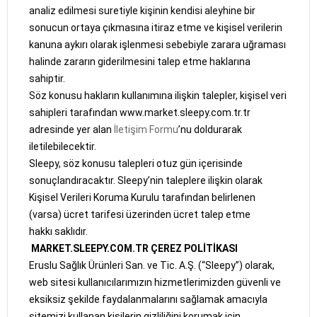
analiz edilmesi suretiyle kişinin kendisi aleyhine bir
sonucun ortaya çıkmasına itiraz etme ve kişisel verilerin
kanuna aykırı olarak işlenmesi sebebiyle zarara uğraması
halinde zararın giderilmesini talep etme haklarına
sahiptir.
Söz konusu hakların kullanımına ilişkin talepler, kişisel veri
sahipleri tarafından www.market.sleepy.com.tr.tr
adresinde yer alan
İletişim Formu
’nu doldurarak
iletilebilecektir.
Sleepy, söz konusu talepleri otuz gün içerisinde
sonuçlandıracaktır. Sleepy’nin taleplere ilişkin olarak
Kişisel Verileri Koruma Kurulu tarafından belirlenen
(varsa) ücret tarifesi üzerinden ücret talep etme
hakkı saklıdır.
MARKET.SLEEPY.COM.TR ÇEREZ POLİTİKASI
Eruslu Sağlık Ürünleri San. ve Tic. A.Ş. (“Sleepy”) olarak,
web sitesi kullanıcılarımızın hizmetlerimizden güvenli ve
eksiksiz şekilde faydalanmalarını sağlamak amacıyla
sitemizi kullanan kişilerin gizliliğini korumak için