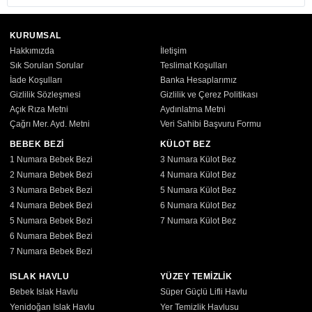
KURUMSAL
Hakkımızda
İletişim
Sık Sorulan Sorular
Teslimat Koşulları
İade Koşulları
Banka Hesaplarımız
Gizlilik Sözleşmesi
Gizlilik ve Çerez Politikası
Açık Rıza Metni
Aydınlatma Metni
Çağrı Mer. Ayd. Metni
Veri Sahibi Başvuru Formu
BEBEK BEZİ
KÜLOT BEZ
1 Numara Bebek Bezi
3 Numara Külot Bez
2 Numara Bebek Bezi
4 Numara Külot Bez
3 Numara Bebek Bezi
5 Numara Külot Bez
4 Numara Bebek Bezi
6 Numara Külot Bez
5 Numara Bebek Bezi
7 Numara Külot Bez
6 Numara Bebek Bezi
7 Numara Bebek Bezi
ISLAK HAVLU
YÜZEY TEMİZLİK
Bebek Islak Havlu
Süper Güçlü Lifli Havlu
Yenidoğan Islak Havlu
Yer Temizlik Havlusu