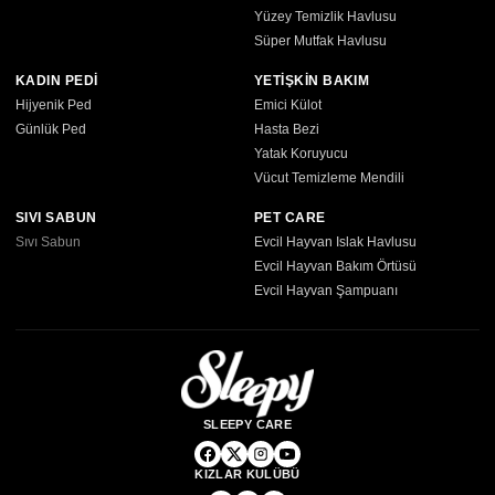
Yüzey Temizlik Havlusu
Süper Mutfak Havlusu
KADIN PEDİ
YETİŞKİN BAKIM
Hijyenik Ped
Emici Külot
Günlük Ped
Hasta Bezi
Yatak Koruyucu
Vücut Temizleme Mendili
SIVI SABUN
PET CARE
Sıvı Sabun
Evcil Hayvan Islak Havlusu
Evcil Hayvan Bakım Örtüsü
Evcil Hayvan Şampuanı
SLEEPY CARE
KIZLAR KULÜBÜ