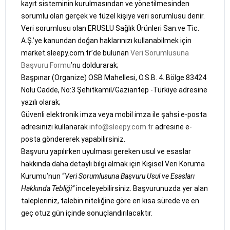
kayıt sisteminin kurulmasından ve yönetilmesinden
sorumlu olan gerçek ve tüzel kişiye veri sorumlusu denir.
Veri sorumlusu olan ERUSLU Sağlık Ürünleri San.ve Tic.
A.Ş.’ye kanundan doğan haklarınızı kullanabilmek için
market.sleepy.com.tr’de bulunan
Veri Sorumlusuna
Başvuru Formu
’nu doldurarak;
Başpınar (Organize) OSB Mahellesi, O.S.B. 4. Bölge 83424
Nolu Cadde, No:3 Şehitkamil/Gaziantep -Türkiye adresine
yazılı olarak;
Güvenli elektronik imza veya mobil imza ile şahsi e-posta
adresinizi kullanarak
info@sleepy.com.tr
adresine e-
posta göndererek yapabilirsiniz.
Başvuru yapılırken uyulması gereken usul ve esaslar
hakkında daha detaylı bilgi almak için Kişisel Veri Koruma
Kurumu’nun “
Veri Sorumlusuna Başvuru Usul ve Esasları
Hakkında Tebliği”
inceleyebilirsiniz. Başvurunuzda yer alan
talepleriniz, talebin niteliğine göre en kısa sürede ve en
geç otuz gün içinde sonuçlandırılacaktır.