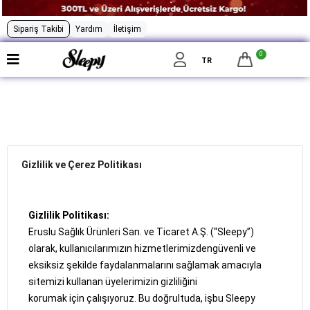
Sipariş Takibi
Yardım
İletişim
0
Menü
TR
Hakkımızda
Banka Hesaplarımız
İade Koşulları
Gizlilik ve Çerez Politikası
Gizlilik Sözleşmesi
Gizlilik Politikası:
Eruslu Sağlık Ürünleri San. ve Ticaret A.Ş. (“Sleepy”)
olarak, kullanıcılarımızın hizmetlerimizdengüvenli ve
eksiksiz şekilde faydalanmalarını sağlamak amacıyla
sitemizi kullanan üyelerimizin gizliliğini
korumak için çalışıyoruz. Bu doğrultuda, işbu Sleepy