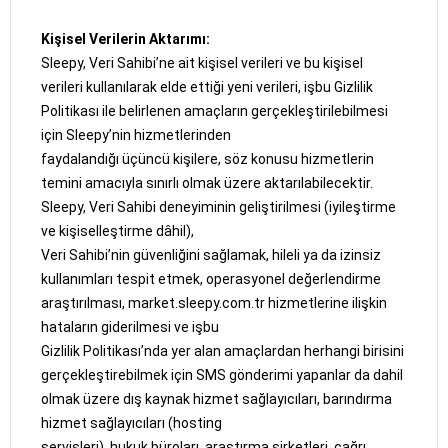
Kişisel Verilerin Aktarımı:
Sleepy, Veri Sahibi’ne ait kişisel verileri ve bu kişisel
verileri kullanılarak elde ettiği yeni verileri, işbu Gizlilik
Politikası ile belirlenen amaçların gerçekleştirilebilmesi
için Sleepy’nin hizmetlerinden
faydalandığı üçüncü kişilere, söz konusu hizmetlerin
temini amacıyla sınırlı olmak üzere aktarılabilecektir.
Sleepy, Veri Sahibi deneyiminin geliştirilmesi (iyileştirme
ve kişiselleştirme dâhil),
Veri Sahibi’nin güvenliğini sağlamak, hileli ya da izinsiz
kullanımları tespit etmek, operasyonel değerlendirme
araştırılması, market.sleepy.com.tr hizmetlerine ilişkin
hataların giderilmesi ve işbu
Gizlilik Politikası’nda yer alan amaçlardan herhangi birisini
gerçekleştirebilmek için SMS gönderimi yapanlar da dahil
olmak üzere dış kaynak hizmet sağlayıcıları, barındırma
hizmet sağlayıcıları (hosting
servisleri), hukuk büroları, araştırma şirketleri, çağrı