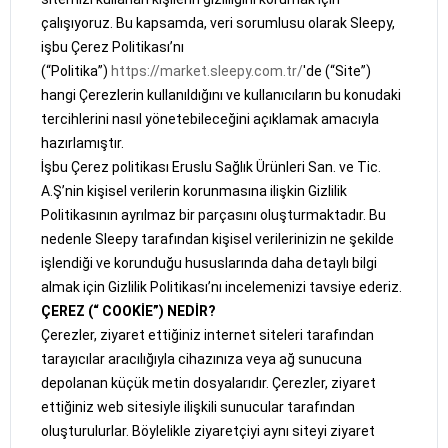
çalışıyoruz. Bu kapsamda, veri sorumlusu olarak Sleepy,
işbu Çerez Politikası’nı
(“Politika”)
https://market.sleepy.com.tr/
'de (“Site”)
hangi Çerezlerin kullanıldığını ve kullanıcıların bu konudaki
tercihlerini nasıl yönetebileceğini açıklamak amacıyla
hazırlamıştır.
İşbu Çerez politikası Eruslu Sağlık Ürünleri San. ve Tic.
A.Ş’nin kişisel verilerin korunmasına ilişkin Gizlilik
Politikasının ayrılmaz bir parçasını oluşturmaktadır. Bu
nedenle Sleepy tarafından kişisel verilerinizin ne şekilde
işlendiği ve korunduğu hususlarında daha detaylı bilgi
almak için Gizlilik Politikası’nı incelemenizi tavsiye ederiz.
ÇEREZ (“ COOKİE”) NEDİR?
Çerezler, ziyaret ettiğiniz internet siteleri tarafından
tarayıcılar aracılığıyla cihazınıza veya ağ sunucuna
depolanan küçük metin dosyalarıdır. Çerezler, ziyaret
ettiğiniz web sitesiyle ilişkili sunucular tarafından
oluşturulurlar. Böylelikle ziyaretçiyi aynı siteyi ziyaret