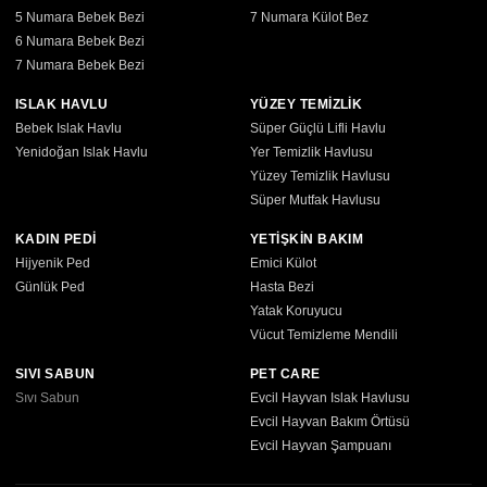
5 Numara Bebek Bezi
7 Numara Külot Bez
6 Numara Bebek Bezi
7 Numara Bebek Bezi
ISLAK HAVLU
YÜZEY TEMİZLİK
Bebek Islak Havlu
Süper Güçlü Lifli Havlu
Yenidoğan Islak Havlu
Yer Temizlik Havlusu
Yüzey Temizlik Havlusu
Süper Mutfak Havlusu
KADIN PEDİ
YETİŞKİN BAKIM
Hijyenik Ped
Emici Külot
Günlük Ped
Hasta Bezi
Yatak Koruyucu
Vücut Temizleme Mendili
SIVI SABUN
PET CARE
Sıvı Sabun
Evcil Hayvan Islak Havlusu
Evcil Hayvan Bakım Örtüsü
Evcil Hayvan Şampuanı