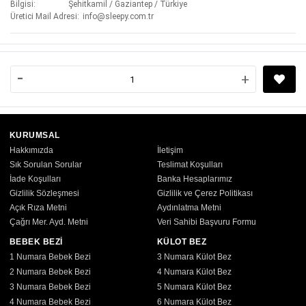
Bilgisi
Şehitkamil / Gaziantep / Türkiye
Üretici Mail Adresi
info@sleepy.com.tr
-
+
KURUMSAL
Hakkımızda
İletişim
Sık Sorulan Sorular
Teslimat Koşulları
İade Koşulları
Banka Hesaplarımız
Gizlilik Sözleşmesi
Gizlilik ve Çerez Politikası
Açık Rıza Metni
Aydınlatma Metni
Çağrı Mer. Ayd. Metni
Veri Sahibi Başvuru Formu
BEBEK BEZİ
KÜLOT BEZ
1 Numara Bebek Bezi
3 Numara Külot Bez
2 Numara Bebek Bezi
4 Numara Külot Bez
3 Numara Bebek Bezi
5 Numara Külot Bez
4 Numara Bebek Bezi
6 Numara Külot Bez