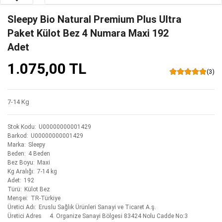
Sleepy Bio Natural Premium Plus Ultra
Paket Külot Bez 4 Numara Maxi 192
Adet
1.075,00 TL
(3)
7-14 Kg
Stok Kodu
U00000000001429
Barkod
U00000000001429
Marka
Sleepy
Beden
4 Beden
Bez Boyu
Maxi
Kg Aralığı
7-14 kg
Adet
192
Türü
Külot Bez
Menşei
TR-Türkiye
Üretici Adı
Eruslu Sağlık Ürünleri Sanayi ve Ticaret A.ş.
Üretici Adres
4. Organize Sanayi Bölgesi 83424 Nolu Cadde No:3