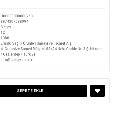
U00000000000263
8874307688994
Sleepy
12
1080
Eruslu Sağlık Ürünleri Sanayi ve Ticaret A.ş.
4. Organize Sanayi Bölgesi 83424 Nolu Cadde No:3 Şehitkamil
/ Gaziantep / Türkiye
info@sleepy.com.tr
SEPETE EKLE