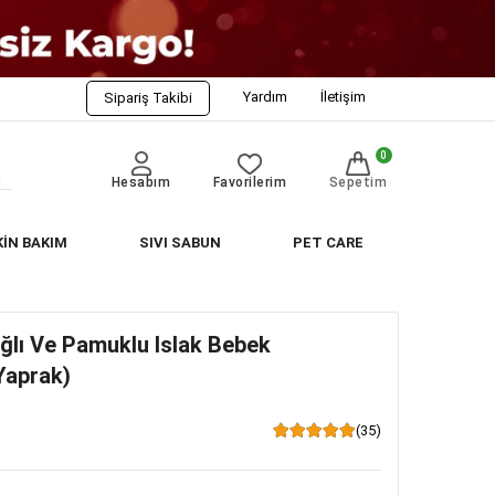
Yardım
İletişim
Sipariş Takibi
0
Hesabım
Favorilerim
Sepetim
KİN BAKIM
SIVI SABUN
PET CARE
ğlı Ve Pamuklu Islak Bebek
Yaprak)
(35)