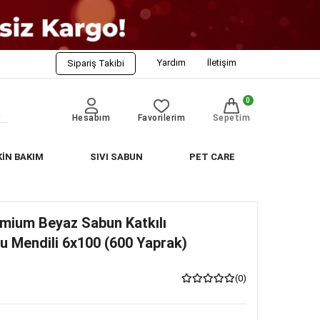
Yardım
İletişim
Sipariş Takibi
0
Hesabım
Favorilerim
Sepetim
KİN BAKIM
SIVI SABUN
PET CARE
emium Beyaz Sabun Katkılı
u Mendili 6x100 (600 Yaprak)
(0)