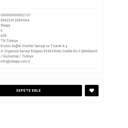
U00000000002107
8682241208944-6
Sleepy
6
600
TR-Türkiye
Eruslu Sağlık Ürünleri Sanayi ve Ticaret A.ş.
4. Organize Sanayi Bölgesi 83424 Nolu Cadde No:3 Şehitkamil
/ Gaziantep / Türkiye
info@sleepy.com.tr
SEPETE EKLE