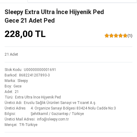
Sleepy Extra Ultra İnce Hijyenik Ped
Gece 21 Adet Ped
228,00 TL
(1)
21 Adet
Stok Kodu
U00000000001691
Barkod
8682241207893-3
Marka
Sleepy
Boy
Gece
Adet
21
Türü
Extra Ultra İnce Hijyenik Ped
Üretici Adı
Eruslu Sağlık Ürünleri Sanayi ve Ticaret A.ş.
Üretici Adres
4. Organize Sanayi Bölgesi 83424 Nolu Cadde No:3
Bilgisi
Şehitkamil / Gaziantep / Türkiye
Üretici Mail Adresi
info@sleepy.com.tr
Menşei
TR-Türkiye