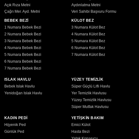
Açık Rıza Metni
Aydınlatma Metni
Çağrı Mer. Ayd. Metni
Veri Sahibi Başvuru Formu
BEBEK BEZİ
KÜLOT BEZ
1 Numara Bebek Bezi
3 Numara Külot Bez
2 Numara Bebek Bezi
4 Numara Külot Bez
3 Numara Bebek Bezi
5 Numara Külot Bez
4 Numara Bebek Bezi
6 Numara Külot Bez
5 Numara Bebek Bezi
7 Numara Külot Bez
6 Numara Bebek Bezi
7 Numara Bebek Bezi
ISLAK HAVLU
YÜZEY TEMİZLİK
Bebek Islak Havlu
Süper Güçlü Lifli Havlu
Yenidoğan Islak Havlu
Yer Temizlik Havlusu
Yüzey Temizlik Havlusu
Süper Mutfak Havlusu
KADIN PEDİ
YETİŞKİN BAKIM
Hijyenik Ped
Emici Külot
Günlük Ped
Hasta Bezi
Yatak Koruyucu