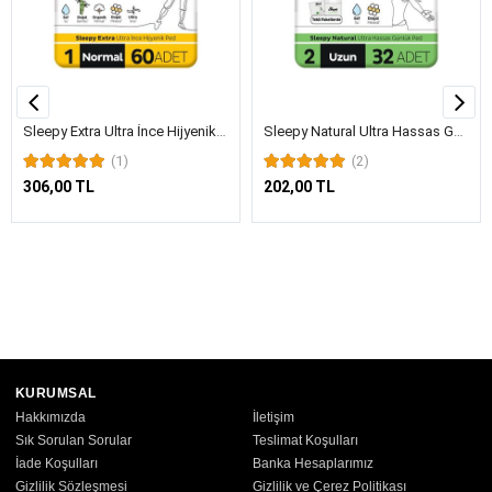
Sleepy Extra Ultra İnce Hijyenik Ped Normal 60 Adet Ped
Sleepy Natural Ultra Hassas Günlük Ped Uzun 32 Adet Ped
(1)
(2)
306,00 TL
202,00 TL
KURUMSAL
Hakkımızda
İletişim
Sık Sorulan Sorular
Teslimat Koşulları
İade Koşulları
Banka Hesaplarımız
Gizlilik Sözleşmesi
Gizlilik ve Çerez Politikası