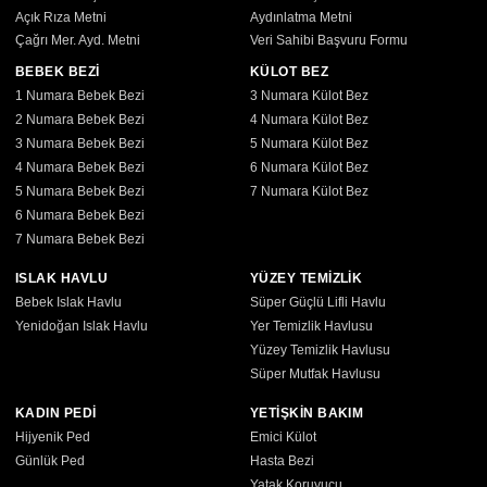
Açık Rıza Metni
Aydınlatma Metni
Çağrı Mer. Ayd. Metni
Veri Sahibi Başvuru Formu
BEBEK BEZİ
KÜLOT BEZ
1 Numara Bebek Bezi
3 Numara Külot Bez
2 Numara Bebek Bezi
4 Numara Külot Bez
3 Numara Bebek Bezi
5 Numara Külot Bez
4 Numara Bebek Bezi
6 Numara Külot Bez
5 Numara Bebek Bezi
7 Numara Külot Bez
6 Numara Bebek Bezi
7 Numara Bebek Bezi
ISLAK HAVLU
YÜZEY TEMİZLİK
Bebek Islak Havlu
Süper Güçlü Lifli Havlu
Yenidoğan Islak Havlu
Yer Temizlik Havlusu
Yüzey Temizlik Havlusu
Süper Mutfak Havlusu
KADIN PEDİ
YETİŞKİN BAKIM
Hijyenik Ped
Emici Külot
Günlük Ped
Hasta Bezi
Yatak Koruyucu