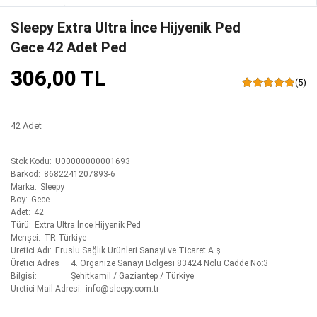
Sleepy Extra Ultra İnce Hijyenik Ped
Gece 42 Adet Ped
306,00 TL
(5)
42 Adet
Stok Kodu
U00000000001693
Barkod
8682241207893-6
Marka
Sleepy
Boy
Gece
Adet
42
Türü
Extra Ultra İnce Hijyenik Ped
Menşei
TR-Türkiye
Üretici Adı
Eruslu Sağlık Ürünleri Sanayi ve Ticaret A.ş.
Üretici Adres
4. Organize Sanayi Bölgesi 83424 Nolu Cadde No:3
Bilgisi
Şehitkamil / Gaziantep / Türkiye
Üretici Mail Adresi
info@sleepy.com.tr