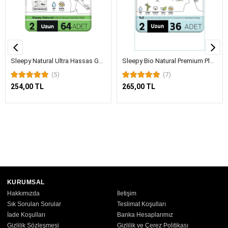
Sleepy Natural Ultra Hassas Günlük Ped Uzun 64 Adet Ped
Sleepy Bio Natural Premium Plus Hijyenik Ped Mega Paket Uzun 36 Adet
(5)
(7)
254,00 TL
265,00 TL
KURUMSAL
Hakkımızda
İletişim
Sık Sorulan Sorular
Teslimat Koşulları
İade Koşulları
Banka Hesaplarımız
Gizlilik Sözleşmesi
Gizlilik ve Çerez Politikası