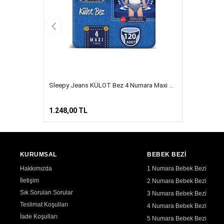
Sleepy Jeans KÜLOT Bez 4 Numara Maxi 4’lü Jumbo 120 Adet
1.248,00 TL
KURUMSAL
BEBEK BEZİ
Hakkımızda
1 Numara Bebek Bezi
İletişim
2 Numara Bebek Bezi
Sık Sorulan Sorular
3 Numara Bebek Bezi
Teslimat Koşulları
4 Numara Bebek Bezi
İade Koşulları
5 Numara Bebek Bezi