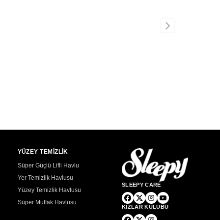
YÜZEY TEMİZLİK
Süper Güçlü Lifli Havlu
Yer Temizlik Havlusu
SLEEPY CARE
Yüzey Temizlik Havlusu
Süper Mutfak Havlusu
KIZLAR KULÜBÜ