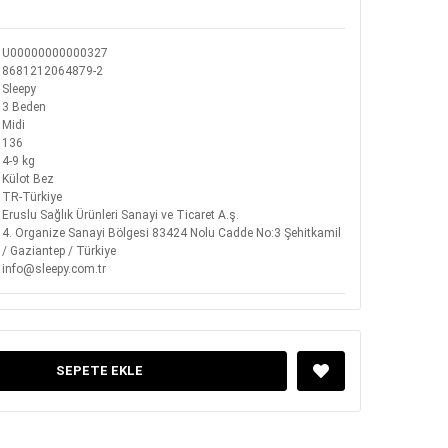
U00000000000327
8681212064879-2
Sleepy
3 Beden
Midi
136
4-9 kg
Külot Bez
TR-Türkiye
Eruslu Sağlık Ürünleri Sanayi ve Ticaret A.ş.
4. Organize Sanayi Bölgesi 83424 Nolu Cadde No:3 Şehitkamil
/ Gaziantep / Türkiye
info@sleepy.com.tr
SEPETE EKLE