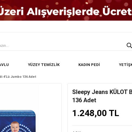
AVLU
YÜZEY TEMİZLİK
KADIN PEDİ
YETİŞ
i 4’lü Jumbo 136 Adet
Sleepy Jeans KÜLOT B
136 Adet
1.248,00 TL