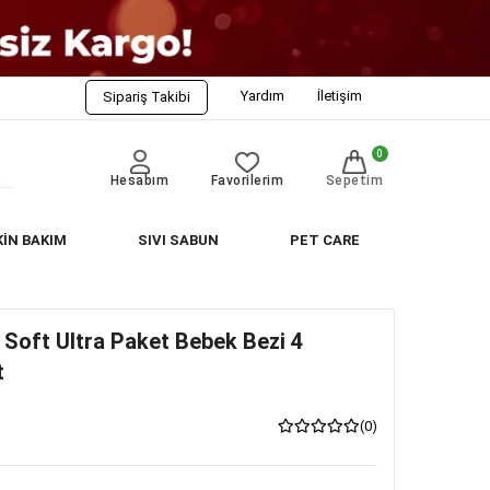
Yardım
İletişim
Sipariş Takibi
0
Hesabım
Favorilerim
Sepetim
KİN BAKIM
SIVI SABUN
PET CARE
 Soft Ultra Paket Bebek Bezi 4
t
(0)