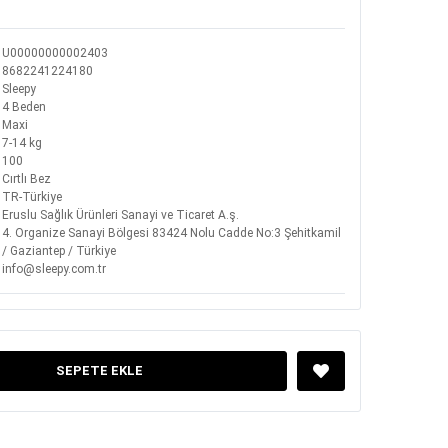
U00000000002403
8682241224180
Sleepy
4 Beden
Maxi
7-14 kg
100
Cırtlı Bez
TR-Türkiye
Eruslu Sağlık Ürünleri Sanayi ve Ticaret A.ş.
4. Organize Sanayi Bölgesi 83424 Nolu Cadde No:3 Şehitkamil
/ Gaziantep / Türkiye
info@sleepy.com.tr
SEPETE EKLE