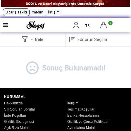
Sipariş Takibi
Yardım
İletişim
0
TR
Filtrele
Sonuç Bulunamadı!
KURUMSAL
Hakkımızda
İletişim
Sık Sorulan Sorular
Teslimat Koşulları
İade Koşulları
Banka Hesaplarımız
Gizlilik Sözleşmesi
Gizlilik ve Çerez Politikası
Açık Rıza Metni
Aydınlatma Metni