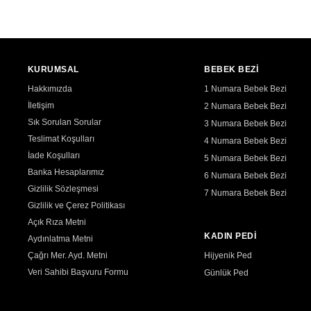
KURUMSAL
BEBEK BEZİ
Hakkımızda
1 Numara Bebek Bezi
İletişim
2 Numara Bebek Bezi
Sık Sorulan Sorular
3 Numara Bebek Bezi
Teslimat Koşulları
4 Numara Bebek Bezi
İade Koşulları
5 Numara Bebek Bezi
Banka Hesaplarımız
6 Numara Bebek Bezi
Gizlilik Sözleşmesi
7 Numara Bebek Bezi
Gizlilik ve Çerez Politikası
Açık Rıza Metni
KADIN PEDİ
Aydınlatma Metni
Çağrı Mer. Ayd. Metni
Hijyenik Ped
Veri Sahibi Başvuru Formu
Günlük Ped