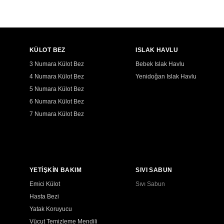
KÜLOT BEZ
ISLAK HAVLU
3 Numara Külot Bez
Bebek Islak Havlu
4 Numara Külot Bez
Yenidoğan Islak Havlu
5 Numara Külot Bez
6 Numara Külot Bez
7 Numara Külot Bez
YETİŞKİN BAKIM
SIVI SABUN
Emici Külot
Sıvı Sabun
Hasta Bezi
Yatak Koruyucu
Vücut Temizleme Mendili