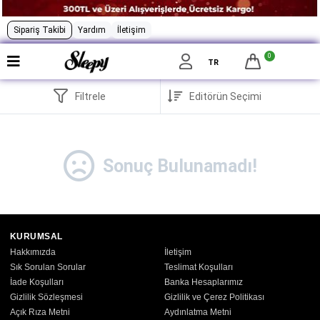
Sipariş Takibi
Yardım
İletişim
0
TR
Filtrele
Sonuç Bulunamadı!
KURUMSAL
Hakkımızda
İletişim
Sık Sorulan Sorular
Teslimat Koşulları
İade Koşulları
Banka Hesaplarımız
Gizlilik Sözleşmesi
Gizlilik ve Çerez Politikası
Açık Rıza Metni
Aydınlatma Metni