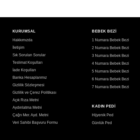
KURUMSAL
BEBEK BEZİ
Hakkımızda
1 Numara Bebek Bezi
İletişim
2 Numara Bebek Bezi
Sık Sorulan Sorular
3 Numara Bebek Bezi
Teslimat Koşulları
4 Numara Bebek Bezi
İade Koşulları
5 Numara Bebek Bezi
Banka Hesaplarımız
6 Numara Bebek Bezi
Gizlilik Sözleşmesi
7 Numara Bebek Bezi
Gizlilik ve Çerez Politikası
Açık Rıza Metni
KADIN PEDİ
Aydınlatma Metni
Çağrı Mer. Ayd. Metni
Hijyenik Ped
Veri Sahibi Başvuru Formu
Günlük Ped