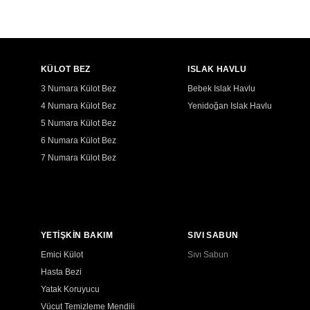
KÜLOT BEZ
ISLAK HAVLU
3 Numara Külot Bez
Bebek Islak Havlu
4 Numara Külot Bez
Yenidoğan Islak Havlu
5 Numara Külot Bez
6 Numara Külot Bez
7 Numara Külot Bez
YETİŞKİN BAKIM
SIVI SABUN
Emici Külot
Sıvı Sabun
Hasta Bezi
Yatak Koruyucu
Vücut Temizleme Mendili