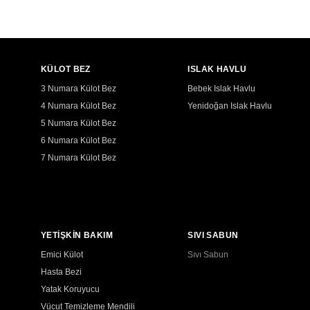
KÜLOT BEZ
ISLAK HAVLU
3 Numara Külot Bez
Bebek Islak Havlu
4 Numara Külot Bez
Yenidoğan Islak Havlu
5 Numara Külot Bez
6 Numara Külot Bez
7 Numara Külot Bez
YETİŞKİN BAKIM
SIVI SABUN
Emici Külot
Sıvı Sabun
Hasta Bezi
Yatak Koruyucu
Vücut Temizleme Mendili