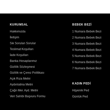
KURUMSAL
BEBEK BEZİ
Hakkımızda
1 Numara Bebek Bezi
İletişim
2 Numara Bebek Bezi
Sık Sorulan Sorular
3 Numara Bebek Bezi
Teslimat Koşulları
4 Numara Bebek Bezi
İade Koşulları
5 Numara Bebek Bezi
Banka Hesaplarımız
6 Numara Bebek Bezi
Gizlilik Sözleşmesi
7 Numara Bebek Bezi
Gizlilik ve Çerez Politikası
Açık Rıza Metni
KADIN PEDİ
Aydınlatma Metni
Çağrı Mer. Ayd. Metni
Hijyenik Ped
Veri Sahibi Başvuru Formu
Günlük Ped