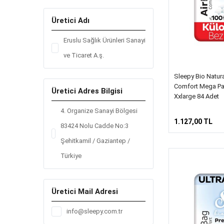
Üretici Adı
Eruslu Sağlık Ürünleri Sanayi
ve Ticaret A.ş.
Sleepy Bio Natur
Comfort Mega Pa
Üretici Adres Bilgisi
Xxlarge 84 Adet
4. Organize Sanayi Bölgesi
1.127,00 TL
83424 Nolu Cadde No:3
Şehitkamil / Gaziantep /
Türkiye
Üretici Mail Adresi
info@sleepy.com.tr