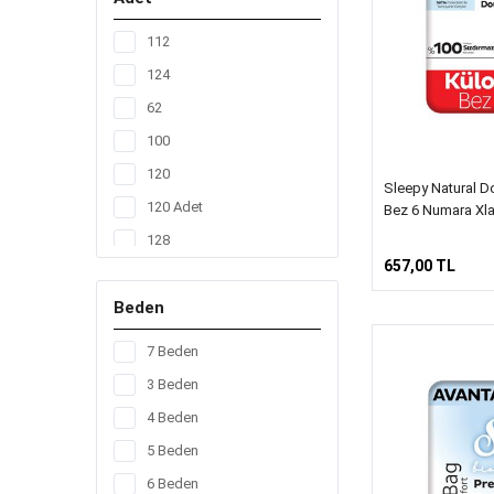
112
124
62
100
120
Sleepy Natural Do
120 Adet
Bez 6 Numara Xla
128
657,00 TL
14
Beden
156
160
7 Beden
17
3 Beden
20
4 Beden
200
5 Beden
208
6 Beden