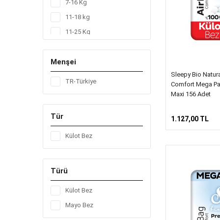
7-16 Kg
11-18 kg
11-25 Kg
15-25 kg
Menşei
20-30 kg
Sleepy Bio Natur
4-14 Kg
TR-Türkiye
Comfort Mega Pa
7-14 kg
Maxi 156 Adet
7-18 Kg
Tür
1.127,00 TL
Külot Bez
Türü
Külot Bez
Mayo Bez