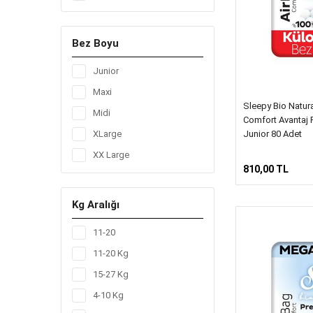
24
42
Bez Boyu
51
56
Junior
60
Maxi
Sleepy Bio Natur
64
Midi
Comfort Avantaj 
72
Junior 80 Adet
XLarge
78
XX Large
810,00 TL
80
84
Kg Aralığı
90
11-20
96
11-20 Kg
15-27 Kg
4-10 Kg