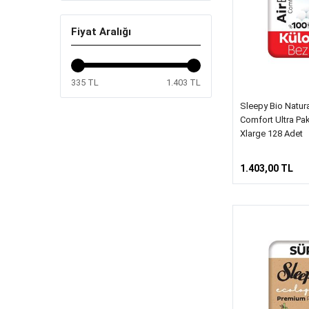
Fiyat Aralığı
335 TL
1.403 TL
Sleepy Bio Natur
Comfort Ultra Pa
Xlarge 128 Adet
1.403,00 TL