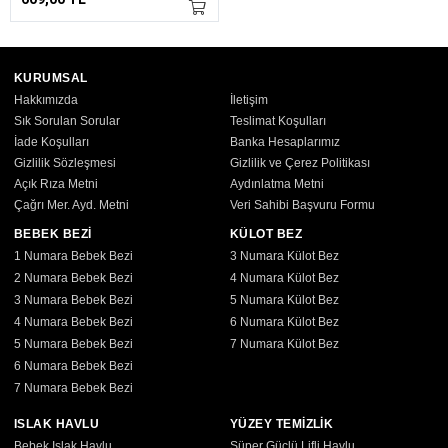
KURUMSAL
Hakkımızda
İletişim
Sık Sorulan Sorular
Teslimat Koşulları
İade Koşulları
Banka Hesaplarımız
Gizlilik Sözleşmesi
Gizlilik ve Çerez Politikası
Açık Rıza Metni
Aydınlatma Metni
Çağrı Mer. Ayd. Metni
Veri Sahibi Başvuru Formu
BEBEK BEZİ
KÜLOT BEZ
1 Numara Bebek Bezi
3 Numara Külot Bez
2 Numara Bebek Bezi
4 Numara Külot Bez
3 Numara Bebek Bezi
5 Numara Külot Bez
4 Numara Bebek Bezi
6 Numara Külot Bez
5 Numara Bebek Bezi
7 Numara Külot Bez
6 Numara Bebek Bezi
7 Numara Bebek Bezi
ISLAK HAVLU
YÜZEY TEMİZLİK
Bebek Islak Havlu
Süper Güçlü Lifli Havlu