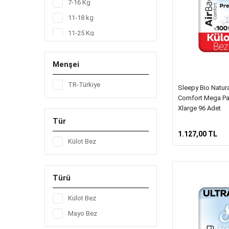
7-16 Kg
11-18 kg
11-25 Kg
20-30 kg
Menşei
4-14 Kg
7-14 kg
TR-Türkiye
Sleepy Bio Natur
7-18 Kg
Comfort Mega Pa
Xlarge 96 Adet
Tür
1.127,00 TL
Külot Bez
Türü
Külot Bez
Mayo Bez