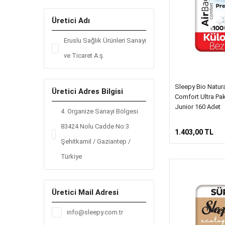
Üretici Adı
Eruslu Sağlık Ürünleri Sanayi
ve Ticaret A.ş.
Sleepy Bio Natur
Üretici Adres Bilgisi
Comfort Ultra Pa
Junior 160 Adet
4. Organize Sanayi Bölgesi
83424 Nolu Cadde No:3
1.403,00 TL
Şehitkamil / Gaziantep /
Türkiye
Üretici Mail Adresi
info@sleepy.com.tr