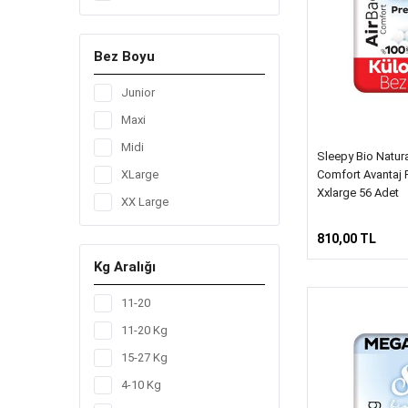
51
56
Bez Boyu
60
64
Junior
72
Maxi
78
Midi
Sleepy Bio Natur
80
Comfort Avantaj 
XLarge
Xxlarge 56 Adet
84
XX Large
90
810,00 TL
96
Kg Aralığı
11-20
11-20 Kg
15-27 Kg
4-10 Kg