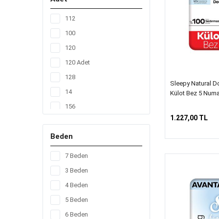
112
100
120
120 Adet
128
Sleepy Natural Do
14
Külot Bez 5 Numa
156
1.227,00 TL
160
Beden
17
20
7 Beden
200
3 Beden
208
4 Beden
24
5 Beden
42
6 Beden