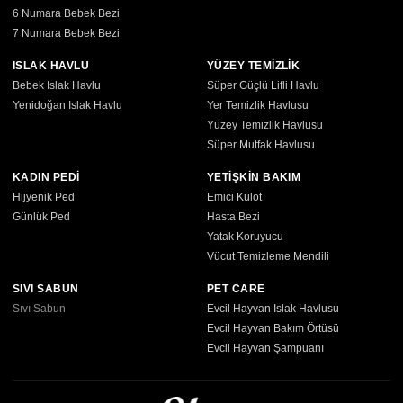
6 Numara Bebek Bezi
7 Numara Bebek Bezi
ISLAK HAVLU
YÜZEY TEMİZLİK
Bebek Islak Havlu
Süper Güçlü Lifli Havlu
Yenidoğan Islak Havlu
Yer Temizlik Havlusu
Yüzey Temizlik Havlusu
Süper Mutfak Havlusu
KADIN PEDİ
YETİŞKİN BAKIM
Hijyenik Ped
Emici Külot
Günlük Ped
Hasta Bezi
Yatak Koruyucu
Vücut Temizleme Mendili
SIVI SABUN
PET CARE
Sıvı Sabun
Evcil Hayvan Islak Havlusu
Evcil Hayvan Bakım Örtüsü
Evcil Hayvan Şampuanı