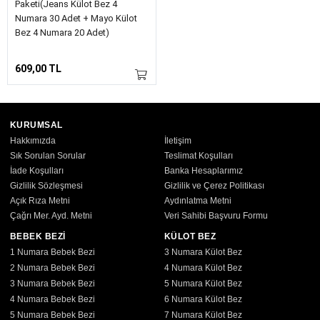
Paketi(Jeans Külot Bez 4
Numara 30 Adet + Mayo Külot
Bez 4 Numara 20 Adet)
609,00 TL
KURUMSAL
Hakkımızda
İletişim
Sık Sorulan Sorular
Teslimat Koşulları
İade Koşulları
Banka Hesaplarımız
Gizlilik Sözleşmesi
Gizlilik ve Çerez Politikası
Açık Rıza Metni
Aydınlatma Metni
Çağrı Mer. Ayd. Metni
Veri Sahibi Başvuru Formu
BEBEK BEZİ
KÜLOT BEZ
1 Numara Bebek Bezi
3 Numara Külot Bez
2 Numara Bebek Bezi
4 Numara Külot Bez
3 Numara Bebek Bezi
5 Numara Külot Bez
4 Numara Bebek Bezi
6 Numara Külot Bez
5 Numara Bebek Bezi
7 Numara Külot Bez